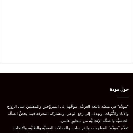
حول مودة
“مودَّة” هي منصَّة باللغة العربيَّة، موجَّهة إلى المتزوِّجين والمقبلين على الزواج
والآباء والأُمَّهات، وتهدف إلى رفع الوعي، ومشاركة المعرفة فيما يخصُّ الصحَّة
الجنسيَّة والصحَّة الإنجابيَّة من منظورٍ علمي.
تقدِّم “مودَّة” المعلومات والدراسات، والمقالات الصحيَّة والطبيَّة، والأبحاث