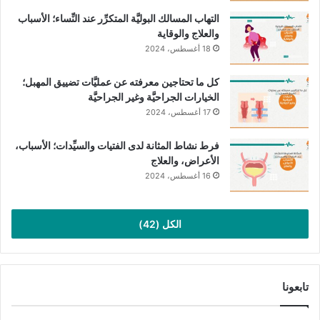
التهاب المسالك البوليَّة المتكرِّر عند النِّساء؛ الأسباب
والعلاج والوقاية
المصدر
موقع الدكتور قاسم شهاب
18 أغسطس، 2024
العقم
العقم عند الرِّجال
العقم عند النِّساء
كل ما تحتاجين معرفته عن عمليَّات تضييق المهبل؛
الخيارات الجراحيَّة وغير الجراحيَّة
تقنية المساعدة على الإنجاب
علاج العقم
17 أغسطس، 2024
فرط نشاط المثانة لدى الفتيات والسيِّدات؛ الأسباب،
نسخ الرابط
الأعراض، والعلاج
16 أغسطس، 2024
الكل (42)
تابعونا