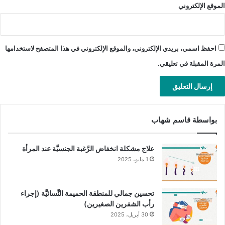
الموقع الإلكتروني
التَّكلفة العالية للعلاج.
نسبة النَّجاح، مع أنَّها تحسَّنت كثيرًا في السَّنوات الأخيرة، لكنَّها
لا تزيد عن النِّصف في كلِّ دورة علاج، مع الأخذ بعين الاعتبار
احفظ اسمي، بريدي الإلكتروني، والموقع الإلكتروني في هذا المتصفح لاستخدامها
جميع السيِّدات ومن كافة الأعمار.
المرة المقبلة في تعليقي.
يمكن أن تؤدِّي لفرط تحفيز المبيض OHSS.
يمكن أن تؤدِّي لزيادة نسبة التّوائم وما لها من مشاكل.
ننصح كلّ السيِّدات بأخذ الفوليك أسيد أثناء المحاولة الحمل، لما له
بواسطة قاسم شهاب
فوائد للجنينِ القادم.
علاج مشكلة انخفاض الرَّغبة الجنسيَّة عند المرأة
شارك هذا الموضوع:
1 مايو، 2025
تويتر
فيس بوك
البريد الإلكتروني
LinkedIn
WhatsApp
Telegram
تحسين جمالي للمنطقة الحميمة النِّسائيَّة (إجراء
رأب الشفرين الصغيرين)
Pinterest
30 أبريل، 2025