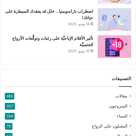
اضطراب باراسومنيا .. خلل قد يفقدك السيطرة على
حياتك!
18 يونيو، 2025
تأثير الأفلام الإباحيَّة على رغبات وتوقُّعات الأزواج
الجنسيَّة
10 يونيو، 2025
التصنيفات
مقالات
486
المتزوجون
307
النساء
194
المقبلون على الزواج
78
الرجال