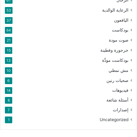
67
الرعاية الوالدية
53
اليافعون
37
بودكاست
64
صوت مودة
21
جرجورة وفطينة
15
بودكاست مودَّة
13
مش نمطي
10
صحيات رنين
6
فيديوهات
14
أسئلة شائعة
8
إصدارات
7
Uncategorized
1