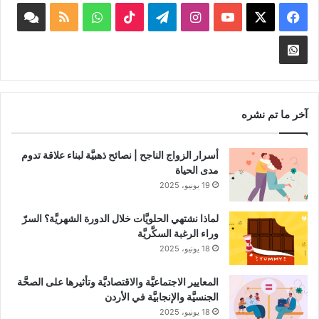
‫X
فيسبوك
‫YouTube
انستقرام
تيلقرام
‫TikTok
واتساب
ملخص
book
الموقع
nnel
Whatsapp
RSS
Channel
آخر ما تم نشره
أسرار الزواج الناجح | نصائح ذهبيَّة لبناء علاقة تدوم
مدى الحياة
19 يونيو، 2025
لماذا نشتهي الحلويَّات خلال الدورة الشهريَّة؟ السرّ
وراء الرغبة السكَّريَّة
18 يونيو، 2025
المعايير الاجتماعيَّة والاقتصاديَّة وتأثيرها على الصحَّة
الجنسيَّة والإنجابيَّة في الأردن
18 يونيو، 2025