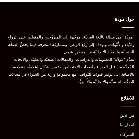
حول مودة
“مودَّة” هي منصَّة باللغة العربيَّة، موجَّهة إلى المتزوِّجين والمقبلين على الزواج
والآباء والأُمَّهات، وتهدف إلى رفع الوعي، ومشاركة المعرفة فيما يخصُّ الصحَّة
الجنسيَّة والصحَّة الإنجابيَّة من منظورٍ علمي.
تقدِّم “مودَّة” المعلومات والدراسات، والمقالات الصحيَّة والطبيَّة، والأبحاث
المُعدَّة من قبل الخبراء وأصحاب الاختصاص، ضمن أشكال إعلاميَّة متعدِّدة،
بالإضافة الى توفير قنوات للتَّواصل مع مجموعةٍ وازنة من الخبراء في مجالات
الصحَّة الجنسيَّة والإنجابيَّة والأُسريَّة.
للاطلاع
من نحن
اتصل بنا
الشركاء