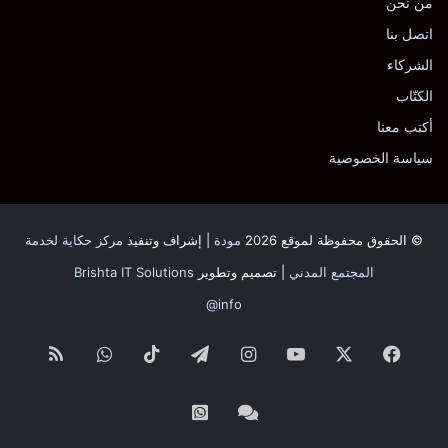
من نحن
اتصل بنا
الشركاء
الكتّاب
أكتب معنا
سياسة الخصوصية
© الحقوق محفوظة لموقع 2026
مودة
| إشراف وتنفيذ
مركز حكاية لخدمة
المجتمع المدني
| تصميم وتطوير
Brishta IT Solutions
info@
فيسبوك
‫X
‫YouTube
انستقرام
تيلقرام
‫TikTok
واتساب
ملخص
الموقع
Whatsapp
Facebook