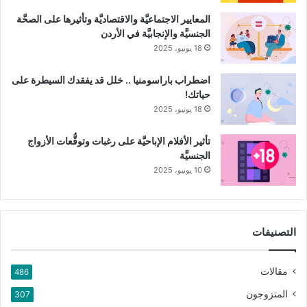
تويتر
فيس بوك
البريد الإلكتروني
المعايير الاجتماعيَّة والاقتصاديَّة وتأثيرها على الصحَّة
الجنسيَّة والإنجابيَّة في الأردن
LinkedIn
WhatsApp
Telegram
18 يونيو، 2025
Pinterest
اضطراب باراسومنيا .. خلل قد يفقدك السيطرة على
حياتك!
18 يونيو، 2025
المصدر
استعرض طبيا من قبل دكتورة ديبورا ويذرسبون- بقلم جيمي إسك, 2019,
تأثير الأفلام الإباحيَّة على رغبات وتوقُّعات الأزواج
medicalnewstoday
الجنسيَّة
استعرض طبيا من قبلدكتورة فاليندا ريجينز نواديكي- بقلم آن بيترانجيلو، 2019،
10 يونيو، 2025
.healthline
هرمون الإستروجين
هرمونات
التصنيفات
نسخ الرابط
مقالات
486
المتزوجون
307