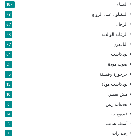
النساء
194
المقبلون على الزواج
78
الرجال
67
الرعاية الوالدية
53
اليافعون
37
بودكاست
64
صوت مودة
21
جرجورة وفطينة
15
بودكاست مودَّة
13
مش نمطي
10
صحيات رنين
6
فيديوهات
14
أسئلة شائعة
8
إصدارات
7