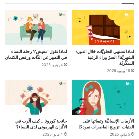
ما هو اكتئاب الحمل؟
23 ديسمبر، 2022
العمر.
لماذا نشتهي الحلويَّات خلال الدورة
لماذا نقول ‘مفيش’؟ رحلة النساء
تناول الأدوية.
الشهريَّة؟ السرّ وراء الرغبة
في التعبير عن الذَّات ورفض الكتمان
الحمل.
السكَّريَّة
4 يونيو، 2025
الرضاعة.
18 يونيو، 2025
البيئة المحيطة.
الدورة الشهريَّة.
سنّ الأمل.
الضغوطات اليوميَّة.
الأزمات الإنسانيَّة وتبعاتها على
جائحة كورونا .. كيف أثَّرت في
هرمونات الجنس الأنثويَّة والبلوغ
الفتيات: تزويج القاصرات نموذجًا
الاتِّزان الهرموني لدى النساء؟
5 مايو، 2025
4 مايو، 2025
تبدأ الدورة الشهريَّة عند الأنثى خلال سنّ (10-16) عام، وتعدّ