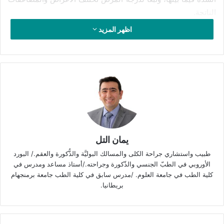
الناتجة.
اظهر المزيد
نتعرَّف في مقالنا اليوم على شرح ما هو الإحليل التحتي ودرجاته،
بالإضافة إلى التعرُّف على أسبابه، وكيفيَّة إجراء العمليَّة.
ما هو الطهور الملائكي (الإحليل
التحتي)؟
في الوضع الطبيعي ينتقل البول والسائل المنوي عبر مجرى البول
ويسمَّى كذلك الإحليل (وهو أنبوب يمرُّ داخل القضيب
يمان التل
طبيب واستشاري جراحة الكلى والمسالك البوليَّة والذُّكورة والعقم./ البورد
الذكري) إلى الخارج بواسطة فتحة مجرى البول، أو ما تعرف باسم
الأوروبي في الطبّ الجنسي والذّكورة وجراحته./أستاذ مساعد ومدرس في
الصماخ التي تقع في طرف رأس القضيب (الحشفة).
كلية الطب في جامعة العلوم. /مدرس سابق في كلية الطب جامعة برمنجهام
بريطانيا.
يختلف ذلك لدى الأطفال الذين يولدون مع تشوُّهات خلقيَّة في
القضيب تحدث أثناء النموّ داخل الرَّحِم، نتيجة عدم إغلاق الأنسجة
الموجودة في الجانب السفلي من القضيب، والتي تُغلِق مجرى البول