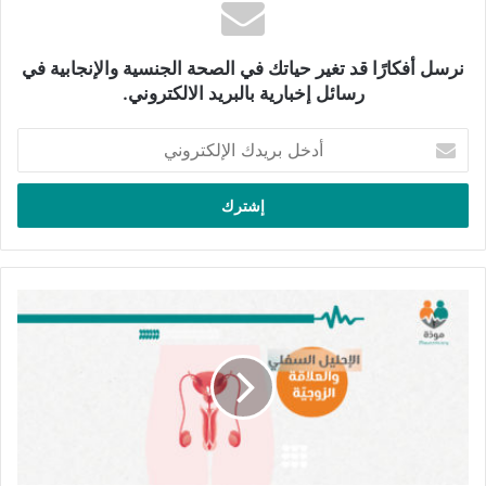
إغلاقًا تامًّا، ممَّا يتسبَّب في تقصير الممرّ (أنبوب المجرى البولي)
وعدم وجود الصماخ أو فتحة مجرى البول في مكانها الطبيعي في
نرسل أفكارًا قد تغير حياتك في الصحة الجنسية والإنجابية في
طرف رأس القضيب.
رسائل إخبارية بالبريد الالكتروني.
أدخل
مقالات ذات صلة
بريدك
الإلكتروني
الإحليل السفلي والعلاقة الزوجيَّة
17 ديسمبر، 2022
الإحليل
السفلي
بدلاً من ذلك ، قد تكون تلك الفتحة في أيِّ مكان على طول الجانب
والعلاقة
السفلي من القضيب بالقرب من رأس القضيب ويظهر ذلك في
الزوجيَّة
معظم الحالات، أو في منتصف أو في قاعدة عمود القضيب، أو حتَّى
داخل كيس الصفن في حالات قليلة ونادرة.
كذلك قد لا تتطوَّر القلفة وهي طيَّة الجلد التي تغطِّي طرف القضيب