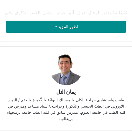
كثيرًا ما يقلق الرجال حيال تأثير عرض وطول العضو الذكري على
القدرة الجنسيَّة، وما إذا كان مرضيًا لأنفسهم ولزوجاتهم، ولكن الحجم
اظهر المزيد
ليس مسألة جوهريَّة عندما يتعلَّق الأمر بالجماع.
فما هو طول العضو الذكري الطبيعي؟ وما علاقة الرضا الجنسي
بطول وعرض القضيب؟ كما سنتعرَّف أيضاً، حول الخيارات المتاحة
في مجال زيادة حجم العضو الذكري.
ممَّا يتألَّف القضيب (Penis)؟
القضيب هو عضوٌ اسفنجي، وليس عضلة، يتألَّف من:
يمان التل
طبيب واستشاري جراحة الكلى والمسالك البوليَّة والذُّكورة والعقم./ البورد
جذر (root) متَّصِل من جهة البطن بالحاجز البولي التناسلي.
الأوروبي في الطبّ الجنسي والذّكورة وجراحته./أستاذ مساعد ومدرس في
ساق (shaft) تمتدُّ بعيدًا عن الجسم.
كلية الطب في جامعة العلوم. /مدرس سابق في كلية الطب جامعة برمنجهام
بريطانيا.
قلنسوة الرأس- (glans) تحوي على فتحة الأحليل.