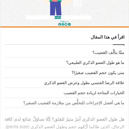
اقرأ في هذا المقال
ممَّا يتألَّف القضيب؟
ما هو طول العضو الذكري الطبيعي؟
متى يكون حجم القضيب صغيرًا؟
علاقة الرضا الجنسي بطول وعرض العضو الذكري
الخيارات المتاحة لزيادة حجم القضيب
ما هي أفضل الإجراءات للتخلُّص من متلازمة القضيب الصغير؟
هل طول العضو الذكري أمرٌ مثيرٌ للقلق؟ إنَّهُ تساؤلٌ شائع لدى كافة
الرجال، الذين طالما أرَّقَهم حجم وطول العضو الذكري (penis size).