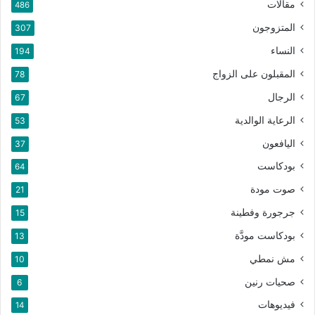
مقالات
486
المتزوجون
307
النساء
194
المقبلون على الزواج
78
الرجال
67
الرعاية الوالدية
53
اليافعون
37
بودكاست
64
صوت مودة
21
جرجورة وفطينة
15
بودكاست مودَّة
13
مش نمطي
10
صحيات رنين
6
فيديوهات
14