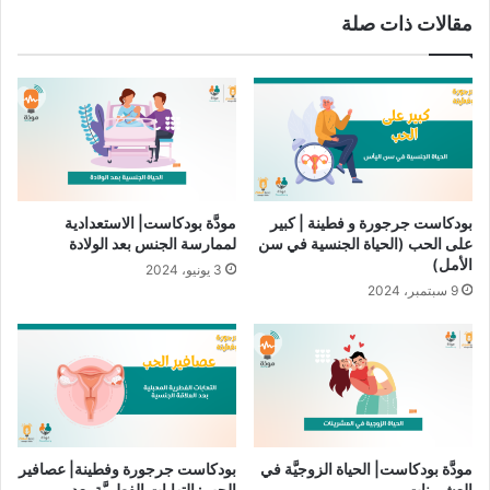
مقالات ذات صلة
بودكاست جرجورة و فطينة | كبير
مودَّة بودكاست| الاستعدادية
على الحب (الحياة الجنسية في سن
لممارسة الجنس بعد الولادة
الأمل)
3 يونيو، 2024
9 سبتمبر، 2024
مودَّة بودكاست| الحياة الزوجيَّة في
بودكاست جرجورة وفطينة| عصافير
العشرينات
الحب: التهابات الفطريَّة بعد