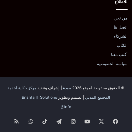
للاطلاع
من نحن
اتصل بنا
الشركاء
الكتّاب
أكتب معنا
سياسة الخصوصية
© الحقوق محفوظة لموقع 2026
مودة
| إشراف وتنفيذ
مركز حكاية لخدمة
المجتمع المدني
| تصميم وتطوير
Brishta IT Solutions
info@
فيسبوك
‫X
‫YouTube
انستقرام
تيلقرام
‫TikTok
واتساب
ملخص