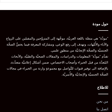
يمكن أن يُعزى ذلك إلى بعض أنواع الأدوية الموصوفة للمريض أو قد
يكون السبب نفسيًّا، وعندها لا بدّ من تجاهل مشاعر القلق والتوتّر.
شارك هذا الموضوع:
حول مودة
تويتر
فيس بوك
البريد الإلكتروني
“مودَّة” هي منصَّة باللغة العربيَّة، موجَّهة إلى المتزوِّجين والمقبلين على الزواج
LinkedIn
WhatsApp
Telegram
والآباء والأُمَّهات، وتهدف إلى رفع الوعي، ومشاركة المعرفة فيما يخصُّ الصحَّة
الجنسيَّة والصحَّة الإنجابيَّة من منظورٍ علمي.
Pinterest
تقدِّم “مودَّة” المعلومات والدراسات، والمقالات الصحيَّة والطبيَّة، والأبحاث
المُعدَّة من قبل الخبراء وأصحاب الاختصاص، ضمن أشكال إعلاميَّة متعدِّدة،
المصدر
Beth Sissons. 2023. Medical news today
heart foundation.
بالإضافة الى توفير قنوات للتَّواصل مع مجموعةٍ وازنة من الخبراء في مجالات
الصحَّة الجنسيَّة والإنجابيَّة والأُسريَّة.
Michelle Seitzer. 2022. Everyday health.
للاطلاع
العلاقة الجنسيَّة
العلاقة الحميمة
النوبة القلبيَّة
من نحن
اتصل بنا