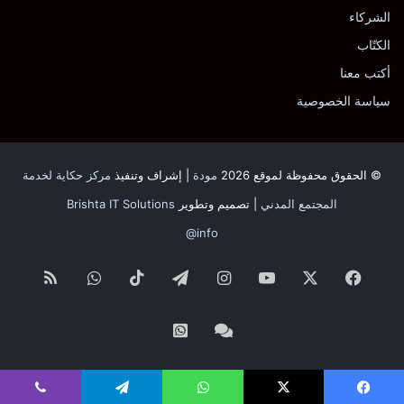
الشركاء
نسخ الرابط
الكتّاب
أكتب معنا
سياسة الخصوصية
© الحقوق محفوظة لموقع 2026
مودة
| إشراف وتنفيذ
مركز حكاية لخدمة
المجتمع المدني
| تصميم وتطوير
Brishta IT Solutions
info@
فيسبوك
‫X
‫YouTube
انستقرام
تيلقرام
‫TikTok
واتساب
ملخص
الموقع
Whatsapp
Facebook
RSS
Channel
Channel