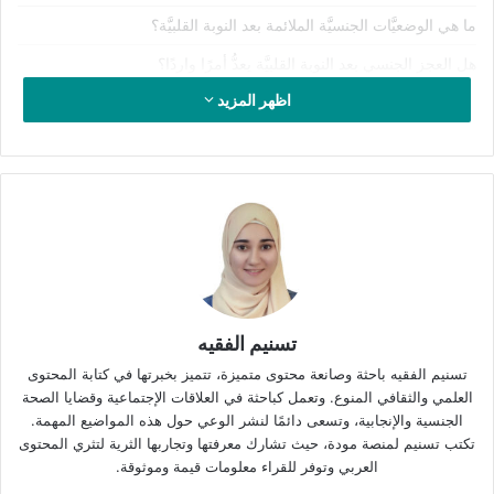
ما هي الوضعيَّات الجنسيَّة الملائمة بعد النوبة القلبيَّة؟
هل العجز الجنسي بعد النوبة القلبيَّة يعدُّ أمرًا واردًا؟
اظهر المزيد
إذا كنت قد تعرَّضت لنوبة قلبيَّة فإنَّ ممارسة الجنس ممكنة بعد النوبة
القلبيَّة ولكن بعد فترة معيَّنة عند الوصول إلى مرحلة التعافي التي
تؤهلِّك للقيام بهذه الأنشطة المُجهدة.
بما أنَّ التعافي قد يستغرق وقتًا مختلفًا تبعًا للحالة المرضيَّة
والظروف الصحيَّة للمريض، فلا بدّ من استشارة طبيب مختصّ قبل
العودة ل
لحياة الجنسيَّة
الطبيعيَّة، وذلك لضمان البقاء ضمن دائرة
الأمان.
تسنيم الفقيه
تسنيم الفقيه باحثة وصانعة محتوى متميزة، تتميز بخبرتها في كتابة المحتوى
هل يمكن التعرُّض للنوبة القلبيَّة أثناء
العلمي والثقافي المنوع. وتعمل كباحثة في العلاقات الإجتماعية وقضايا الصحة
ممارسة الجنس والجماع؟
الجنسية والإنجابية، وتسعى دائمًا لنشر الوعي حول هذه المواضيع المهمة.
تكتب تسنيم لمنصة مودة، حيث تشارك معرفتها وتجاربها الثرية لتثري المحتوى
العربي وتوفر للقراء معلومات قيمة وموثوقة.
يعدّ هذا أمرًا نادر الحدوث، لذا لا داعي للقلق، فتأثير النشاط الجنسي