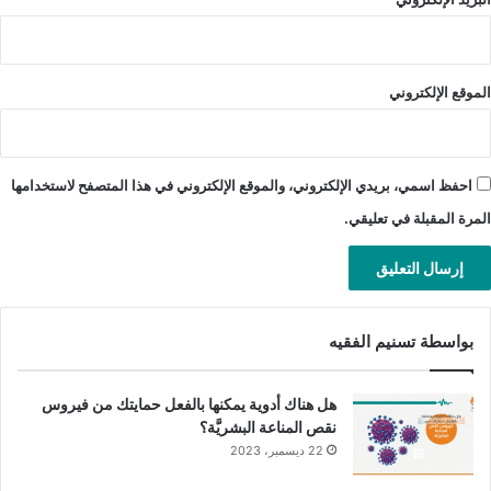
خلال فترة الحمل بالنسبة للنساء.
عند وجود ردّة فعل تحسّسيَّة بعد تلقّي الجرعة الأولى من
الموقع الإلكتروني
اللقاح.
عند وجود حساسيَّة مفرطة لدى الشخص ممّا قد يؤثِّر على
حياته.
احفظ اسمي، بريدي الإلكتروني، والموقع الإلكتروني في هذا المتصفح لاستخدامها
خلال فترة الإصابة بالأمراض الاعتياديَّة أو الشديدة.
المرة المقبلة في تعليقي.
عند معاناة الشخص من حساسيَّة الخميرة.
ما هي الآثار الجانبيَّة المصاحبة للقاح
فيروس الورم الحليمي البشري؟
بواسطة تسنيم الفقيه
يعدّ اللقاح آمنًا بصورة عامَّة، ومع ذلك فقد يصاحبه كغيره من الأدوية
واللقاحات ظهور بعض الآثار الجانبيَّة الخفيفة والاعتياديَّة التي يمكنك
هل هناك أدوية يمكنها بالفعل حمايتك من فيروس
نقص المناعة البشريَّة؟
ملاحظتها، ومنها ما يأتي:
22 ديسمبر، 2023
تورّم واحمرار المنطقة التي حُقِن الجلد عندها.