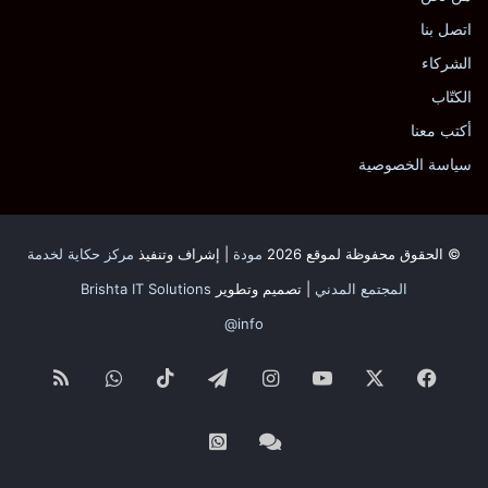
اتصل بنا
الشركاء
الكتّاب
أكتب معنا
سياسة الخصوصية
© الحقوق محفوظة لموقع 2026
مودة
| إشراف وتنفيذ
مركز حكاية لخدمة
المجتمع المدني
| تصميم وتطوير
Brishta IT Solutions
info@
فيسبوك
‫X
‫YouTube
انستقرام
تيلقرام
‫TikTok
واتساب
ملخص
الموقع
Whatsapp
Facebook
RSS