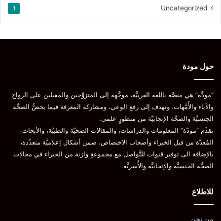
Uncategorized
1
المصدر
2023. Mayo Clinic.
2021. KFF.
2021. Centers for disease control and prevention.
حول مودة
الامراض المنقولة جنسيا
الورم الحليمي
“مودَّة” هي منصَّة باللغة العربيَّة، موجَّهة إلى المتزوِّجين والمقبلين على الزواج
سرطان عنق الرحم
والآباء والأُمَّهات، وتهدف إلى رفع الوعي، ومشاركة المعرفة فيما يخصُّ الصحَّة
الجنسيَّة والصحَّة الإنجابيَّة من منظورٍ علمي.
فيروس الورم الحليمي البشري
تقدِّم “مودَّة” المعلومات والدراسات، والمقالات الصحيَّة والطبيَّة، والأبحاث
لقاح فيروس الورم الحليمي البشري
المُعدَّة من قبل الخبراء وأصحاب الاختصاص، ضمن أشكال إعلاميَّة متعدِّدة،
بالإضافة الى توفير قنوات للتَّواصل مع مجموعةٍ وازنة من الخبراء في مجالات
الصحَّة الجنسيَّة والإنجابيَّة والأُسريَّة.
نسخ الرابط
للاطلاع
من نحن