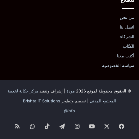
للاطلاع
من نحن
اتصل بنا
الشركاء
الكتّاب
أكتب معنا
سياسة الخصوصية
© الحقوق محفوظة لموقع 2026
مودة
| إشراف وتنفيذ
مركز حكاية لخدمة
المجتمع المدني
| تصميم وتطوير
Brishta IT Solutions
info@
فيسبوك
‫X
‫YouTube
انستقرام
تيلقرام
‫TikTok
واتساب
ملخص