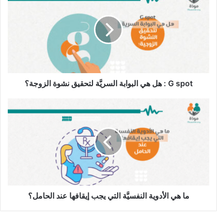
spot
فرص الإنجاب إذا رَغِبَ في الزواج.
:
هل
زيادة احتماليَّة التهاب البربخ (Epididymis)، وهو الأنبوب الذي
هي
ينقل الحيوانات المنويَّة من الخصية إلى القناة المنويَّة الذي
البوابة
يلتهب لعدم تصريف السوائل بصورة طبيعيَّة.
السريَّة
لتحقيق
زيادة فرصة الإصابة بحصوات الخصية.
نشوة
الزوجة؟
G spot : هل هي البوابة السريَّة لتحقيق نشوة الزوجة؟
يُصبح أكثر عُرضة للإصابة بالتهاب وسرطان البروستاتا،
ما
بالإضافة إلى أمراض القلب، وضعف المناعة، واضطرابات
هي
الذاكرة، خاصَّةً عند هؤلاء الذين تجاوزوا الخمسين من عمرهم.
الأدوية
النفسيَّة
علاوةً على ما يعانيه من مضاعفات نفسيَّة قد تصل إلى
التي
الاكتئاب، ومنها:
يجب
إيقافها
التوتُّر والقلق والضغط النفسي كنتيجة لعدم تلبية الحاجة
عند
الفطريَّة في ممارسة العلاقة الحميمة.
الحامل؟
انخفاض مستوى الثقة بالنفس.
ما هي الأدوية النفسيَّة التي يجب إيقافها عند الحامل؟
اضطرابات النوم، والأرق نتيجة لانخفاض مستويات هرمونيّ