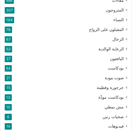
مقالات
486
يحسِّن الارتباط الحميمي الدافئ بين الزوجين النوم، إذ أنَّ
المتزوجون
307
الارتياح الذي يرافق العلاقة الحميمة يمكنه أن يزيد فرصة النوم
العميق والشعور بالراحة والاسترخاء.
النساء
194
يعزِّز هرمون الأوكسيتوسين الذي يُفرز في أثناء العلاقة
المقبلون على الزواج
78
الحميمة من قوَّة جهاز المناعة ويزيد من مقاومة الجسم
الرجال
67
للأمراض.
الرعاية الوالدية
53
تحفيز إفراز هرمونات السعادة مثل؛ الإندورفين
والأوكسيتوسين والسيروتونين الضروريَّة للحفاظ على صحَّة
اليافعون
37
العقل والذاكرة.
بودكاست
64
وختامًا، مهما كانت الفوائد المذكورة، يجب أن يكون قرار الزواج مبنيًّا
صوت مودة
21
على الرغبة المتبادلة والموافقة الحرَّة بين الطرفين.
جرجورة وفطينة
15
بودكاست مودَّة
13
شارك هذا الموضوع:
مش نمطي
10
تويتر
فيس بوك
البريد الإلكتروني
صحيات رنين
6
LinkedIn
WhatsApp
Telegram
فيديوهات
14