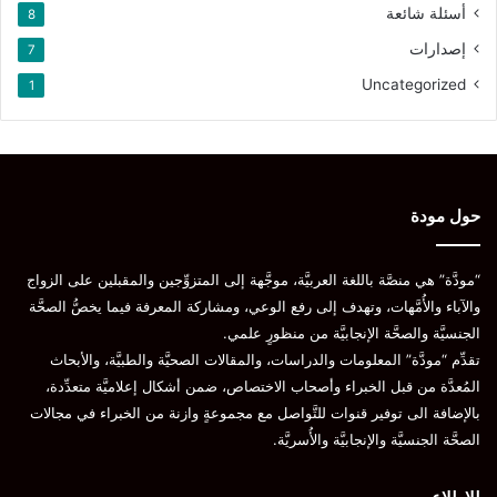
Pinterest
أسئلة شائعة
8
إصدارات
7
Uncategorized
1
المصدر
Medically reviewed by Valinda Riggins Nwadike, MD, MPH — By Zawn
Villines — Updated on April 12, 2023 – medical news today.
2023 Harvard Health Publishing® of The President and Fellows of Harvard
College
حول مودة
الزواج
الصحة الجنسية
العزوف عن الزواج
“مودَّة” هي منصَّة باللغة العربيَّة، موجَّهة إلى المتزوِّجين والمقبلين على الزواج
والآباء والأُمَّهات، وتهدف إلى رفع الوعي، ومشاركة المعرفة فيما يخصُّ الصحَّة
نسخ الرابط
الجنسيَّة والصحَّة الإنجابيَّة من منظورٍ علمي.
تقدِّم “مودَّة” المعلومات والدراسات، والمقالات الصحيَّة والطبيَّة، والأبحاث
المُعدَّة من قبل الخبراء وأصحاب الاختصاص، ضمن أشكال إعلاميَّة متعدِّدة،
بالإضافة الى توفير قنوات للتَّواصل مع مجموعةٍ وازنة من الخبراء في مجالات
الصحَّة الجنسيَّة والإنجابيَّة والأُسريَّة.