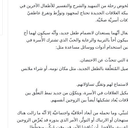
 لخوض رحلة من التمهيد والشرح والتفسير للأطفال الآخرين في
شبكة العلاقات الجديدة تحتاج لمجهود وتورُّط وتفرغ عاطفيّ
ت أسريَّة صحّيَّة.
طفال أنَّهما يستعدان لانضمام طفل جديد، وأنَّه سيكون لهما أخ
ه سيكون أخاً بالتربية والرعاية والحبّ الذي تشترك الأُسرة في
وجين استخدام أدوات ووسائل مساعدة مثل:
 التي تتحدَّث عن الاحتضان.
يل المُتعلِّقة بالطفل الجديد، مثل مكان نومه، أو شراء ملابس
ماع لهم وتقبُّل تساؤلاتهم.
أو الـ Bonding: وفيها تُعاد تشكيل العلاقات في الأسرة، ويتكوَّن من جديد نمط التعلُّق بين
اقات يُعاد تشكيلها أيضاً بين الزوجين أنفسهم.
ِّي، وما تحمله من أبعاد أخلاقيَّة واجتماعيَّة إلا أنَّه ما زالت هناك
جان أو الارتباك أو التوتُّر، الأمر الذي بدوره قد يُعرِّض الزوجين
يبة، والأفضل أن يُناقشا الأمر في وقتٍ مُبكِّر، ويخطِّطا