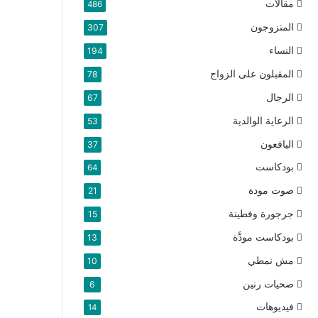
مقالات
486
المتزوجون
307
النساء
194
المقبلون على الزواج
78
الرجال
67
الرعاية الوالدية
53
اليافعون
37
بودكاست
64
صوت مودة
21
جرجورة وفطينة
15
بودكاست مودَّة
13
مش نمطي
10
صحيات رنين
6
فيديوهات
14