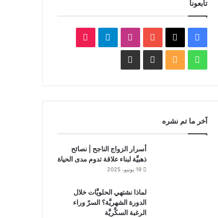
تابعونا
‫X
فيسبوك
‫YouTube
انستقرام
تيلقرام
‫TikTok
واتساب
ملخص
Facebook
Whatsapp
الموقع
Channel
Channel
RSS
آخر ما تم نشره
أسرار الزواج الناجح | نصائح
ذهبيَّة لبناء علاقة تدوم مدى الحياة
19 يونيو، 2025
لماذا نشتهي الحلويَّات خلال
الدورة الشهريَّة؟ السرّ وراء
الرغبة السكَّريَّة