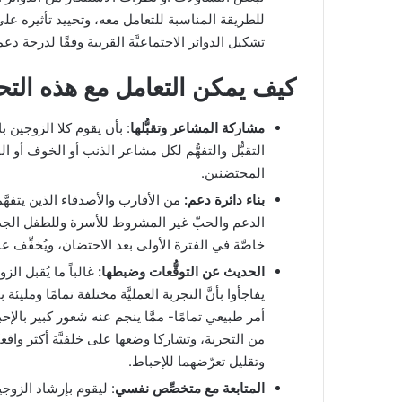
للطريقة المناسبة للتعامل معه، وتحييد تأثيره على 
تشكيل الدوائر الاجتماعيَّة القريبة وفقًا لدرجة دعم
كيف يمكن التعامل مع هذه التحد
مشاركة المشاعر وتقبُّلها
: بأن يقوم كلا الزوجين ب
التقبُّل والتفهُّم لكل مشاعر الذنب أو الخوف أو الق
المحتضنين.
بناء دائرة دعم:
من الأقارب والأصدقاء الذين يتفهَّم
الدعم والحبّ غير المشروط للأسرة وللطفل الجديد
خاصَّة في الفترة الأولى بعد الاحتضان، ويُخفِّف 
الحديث عن التوقُّعات وضبطها:
غالباً ما يُقبل ال
يفاجأوا بأنَّ التجربة العمليَّة مختلفة تمامًا وملي
أمر طبيعي تمامًا- ممَّا ينجم عنه شعور كبير بالإحبا
من التجربة، وتشاركا وضعها على خلفيَّة أكثر واقعيَّ
وتقليل تعرّضهما للإحباط.
المتابعة مع متخصِّص نفسي
: ليقوم بإرشاد الزوجي