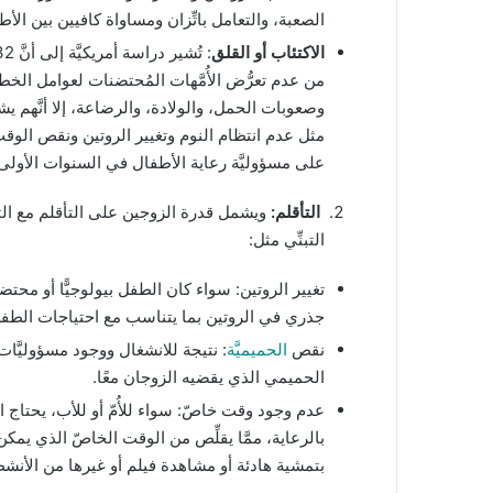
الصعبة، والتعامل باتِّزان ومساواة كافيين بين الأط
الاكتئاب أو القلق
: تُشير دراسة أمريكيَّة إلى أنَّ 32% من الوالدين المُحتضنين يكونوا عُرضة
من عدم تعرُّض الأُمَّهات المُحتضنات لعوامل الخطر الت
وصعوبات الحمل، والولادة، والرضاعة، إلا أنَّهم 
مثل عدم انتظام النوم وتغيير الروتين ونقص الوقت
على مسؤوليَّة رعاية الأطفال في السنوات الأولى
التأقلم:
ويشمل قدرة الزوجين على التأقلم مع التغي
التبنِّي مثل:
تغيير الروتين: سواء كان الطفل بيولوجيًّا أو محتض
جذري في الروتين بما يتناسب مع احتياجات الطفل و
نقص
الحميميَّة
: نتيجة للانشغال ووجود مسؤوليَّات ج
الحميمي الذي يقضيه الزوجان معًا.
عدم وجود وقت خاصّ: سواء للأُمّ أو للأب، يحتاج 
بالرعاية، ممَّا يقلِّص من الوقت الخاصّ الذي يمك
بتمشية هادئة أو مشاهدة فيلم أو غيرها من الأنشط