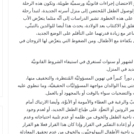
 أو الاحتضان إجراءات قانونيَّة ورسميَّة طويلة، وتكون هذه الرحلة
ولوصول الطفل المُحتضن إلى منزل أسرته الجديدة، لتبدأ رحلة
ين على هذه الخطوة. تشير الدراسات إلى أنَّه مثلما يتعرَّض الأب
ق أو الاكتئاب بعد الولادة، يحدث هذا أيضا للوالدين بالتبنِّي،
لمشاعر مع زيادة قدرتهما على التأقلم على الوضع الجديد،
 بكفاءة مع الأطفال. ومن الضغوط التي يتعرَّض لها الزوجان في
شهور أو سنوات تُستغرق في استيفاء الشروط القانونيَّة
ديد في المنزل.
راً كبيراً في تهوين المسؤوليَّة المُنتظرة، والتخفيف منها،
تى يبدأ الوالدان مواجهة المسؤوليَّات الحقيقيَّة، وما تنطوي عليه
والتضحيات سواء بالوقت أو بالمجهود أو بالعمل.
والرغبة في العطاء والأمومة أو الأبوَّة، وأيضا الارتباك أمام
تغيير الروتين أو التعوُّد على طِباع الطفل الجديد، أو لعدم وجود
 ناحية الطفل والخوف من ظلمه أو عدم تلبية احتياجاته وعدم
أو إعادة التفكير في القرار وإذا كان هذا القرار فعلا هو القرار
ب ناحية الأطفال البيولوجيِّين، والخوف من عدم تحقيق المعادلة