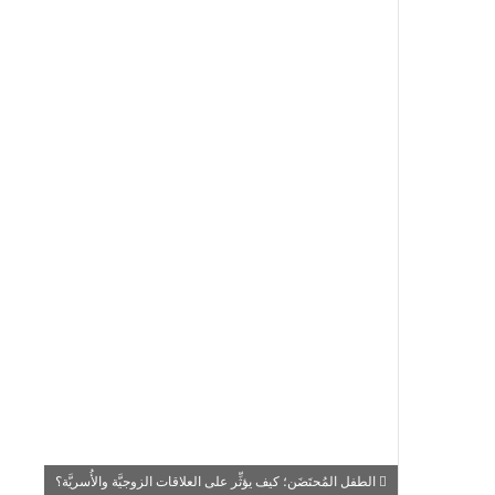
الطفل المُحتَضَن؛ كيف يؤثِّر على العلاقات الزوجيَّة والأُسريَّة؟