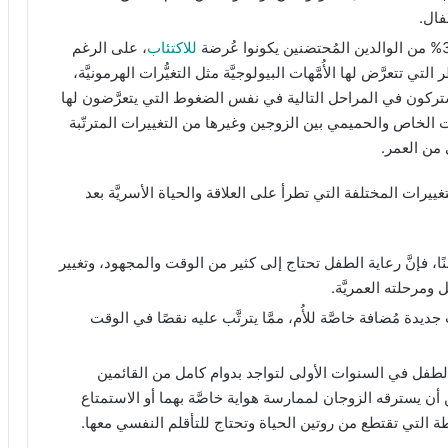
فال.
للاكتئاب
، على الرغم
ي تتعرَّض لها الأُمَّهات البيولوجيَّة مثل التغيُّرات الهرمونيَّة،
يشتركون في المراحل التالية في نفس الضغوط التي يتعرَّضون لها
 الخاص والحميمي بين الزوجين وغيرها من التغييرات المترتّبة
 من العمر.
يرات المختلفة التي تطرأ على العلاقة والحياة الأسريَّة بعد
نًا، فإنَّ رعاية الطفل تحتاج إلى كثير من الوقت والمجهود، وتغيير
مرحلته العمريَّة.
ديدة مُضافة خاصَّة للأُم، ممَّا يترتَّب عليه نقصًا في الوقت
الطفل في السنوات الأولى لتواجد بدوام كامل من القائمين
ن أن يسترقه الزوجان لممارسة هواية خاصَّة بهما أو الاستمتاع
ة التي تقتطع من روتين الحياة وتحتاج للتأقلم النفسي معها.