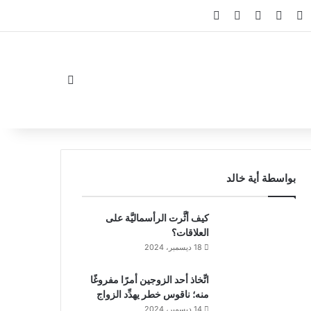
ام
لقرام
‫TikTok
واتساب
ملخص الموقع RSS
Facebook Channel
Whatsapp Channel
الوضع المظلم
بواسطة أية خالد
كيف أثَّرت الرأسماليَّة على
العلاقات؟
18 ديسمبر، 2024
اتِّخاذ أحد الزوجين أمرًا مفروغًا
منه؛ ناقوس خطر يهدِّد الزواج
14 ديسمبر، 2024