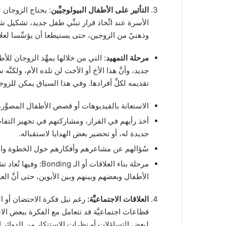
التأثير على الأطفال البيولوجيِّين
: يحتاج الزوجان
الأسرة عند اتِّخاذ قرار تبنِّي طفل جديد، تشكيل 
وذهنيّ من الزوجين، حتى يستيطعا أن يؤسِّسا لعلاقا
مرحلة التمهيد
: التي من خلالها يمهِّد الزوجان للأ
جديد، وأنَّ هذا الأخ أو الأخت لن تلده الأم، ولكنَّ
تقديمه لكلِّ أفرادها. وفي هذا السياق يمكن للز
الاستعانة بالفيديوهات أو قصص الأطفال المصوَّرة
أخذ رأيهم في القرار، ومشاركتهم في تجهيز التفاص
جديدة له، أو تحضير بعض الهدايا لاستقباله.
سُؤالهم عن مشاعرهم وأفكارهم حول الخطوة والاست
مرحلة بناء العلاقات 
الأطفال وبعضهم وبينهم وبين الأبوين، حتى أنَّ العل
العلاقات الاجتماعيَّة:
رغم نبل فكرة الاحتضان أو التبن
قطاعات اجتماعيَّة قد تتعامل مع الفكرة ببعض الاسته
لبعض التساؤلات أو نظرات الاستنكار من الدوائر القر