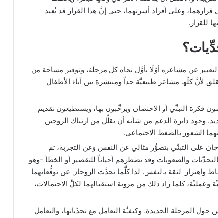
قرارهما، وعلى أفراد أسرتهما، حتى إنَّ هذا القرار قد يُعيد
ها للقرار.
ِّيات؟
التعبير عن مشاعره أوّلًا بأوَّل تجاه كل مرحلة، وتوفير مساحة من
لق لأنَّ كلّها مشاعر طبيعيَّة جداً ومنتشرة بين آباء الأطفال
ون فكرة التبنِّي أو الاحتضان ويرحِّبون بها، ويستطيعون تقديم
. وجود دائرة الدعم من شأنه أن يقلِّل من ارتباك الزوجين
عنهما الشعور بالضغط الاجتماعي.
زوجان على التبنِّي بتصوُّر مثالي عن النفس وعن التجربة، ثم
ئة بالتحدّيات والصعوبات وقد تضطرهم أحياناً للتقصير أو الخطأ -وهو
ط واهتزاز الثقة بالنفس. لذا كلَّما تحدَّث الزوجان عن توقُّعاتهما
ة وعمليَّة، كلما زاد ذلك من مرونة استقبالهما لكلِّ الاحتمالات،
ن حول المرحلة الجديدة، وكيفيَّة التعامل مع تحدّياتها، والتعامل