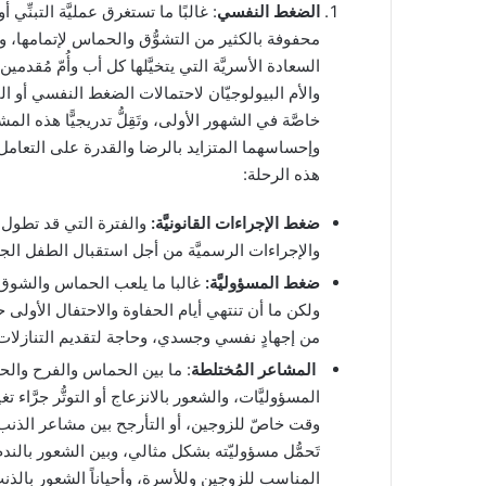
الضغط النفسي
: غالبًا ما تستغرق عمليَّة التبنِّي
محفوفة بالكثير من التشوُّق والحماس لإتمامها، 
السعادة الأسريَّة التي يتخيَّلها كل أب وأُمّ مُقدم
والأم البيولوجيّان لاحتمالات الضغط النفسي أو القل
خاصَّة في الشهور الأولى، وتَقِلُّ تدريجيًّا هذه ا
وإحساسهما المتزايد بالرضا والقدرة على التعامل
هذه الرحلة:
ضغط الإجراءات القانونيَّة:
والفترة التي قد تطول ل
والإجراءات الرسميَّة من أجل استقبال الطفل الج
ضغط المسؤوليَّة:
غالبا ما يلعب الحماس والشوق دو
ولكن ما أن تنتهي أيام الحفاوة والاحتفال الأولى ح
من إجهادٍ نفسي وجسدي، وحاجة لتقديم التنازلات 
المشاعر المُختلطة
: ما بين الحماس والفرح والحبّ 
المسؤوليَّات، والشعور بالانزعاج أو التوتُّر جرَّاء 
وقت خاصّ للزوجين، أو التأرجح بين مشاعر الذنب
تَحمُّل مسؤوليّته بشكل مثالي، وبين الشعور بالندم 
المناسب للزوجين وللأسرة، وأحياناً الشعور بالذن