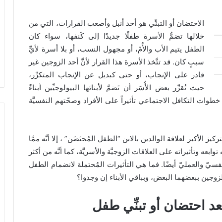
الاحتضان أو التبنِّي هو أحد أنبل وأصعب القرارات، التي من
خلالها تضمُّ الأسرة طفلًا جديدًا إلى كَنفها، سواء كان
الطفل يتيم الأب والأُمّ، أو مجهول النسب، أو بلا أسرة لأيِّ
سببٍ كان. قد تتَّخذ الأسرة هذا القرار لأنَّ أحد الزوجين غير
قادر على الإنجاب، أو حتى كبديل عن الإنجاب المتكرِّر،
حيث تُقرِّر بعض الأُسَر أن تَضمَّ لأبنائها البيولوجيِّين أبناءً
خطوات التكافل الاجتماعي تأثيراً على الأفراد وصحّتهم النفسيَّة
 الأكبر لعلاقة الوالدين بالابن “الطفل المُحتَضَن” ، إلا أنَّه ممَّا
توابعه وتأثيراته على العلاقات الزوجيَّة والأسريَّة، كما أنَّه من أكثر
فسيّ والعمليّ أيضًا. فما هي التأثيرات المُحتملة لانضمام الطفل
الزوجين ببعضهما البعض، وبباقي الأبناء إن وجدوا؟
عد احتضان أو تبنِّي طفل