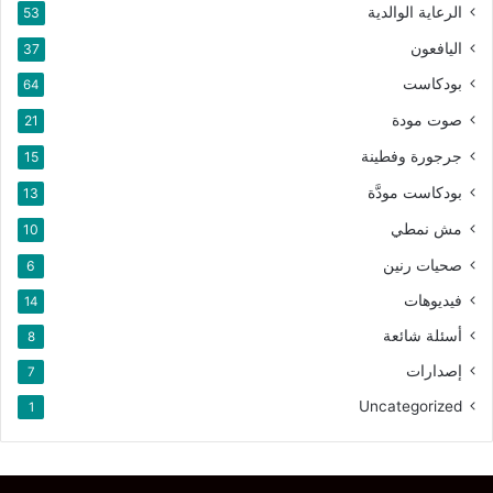
الرعاية الوالدية
53
اليافعون
37
بودكاست
64
صوت مودة
21
جرجورة وفطينة
15
بودكاست مودَّة
13
مش نمطي
10
صحيات رنين
6
فيديوهات
14
أسئلة شائعة
8
إصدارات
7
Uncategorized
1