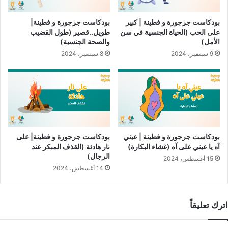
فريق الإعداد
بودكاست جرجورة و فطينة | كبير
بودكاست جرجورة و فطينة|
السناريو والإعداد: أسيل ياسين، يامن نوح،
نداء رضوان
، و
رنيم
على الحب (الحياة الجنسية في سن
طويل..قصير (طول القضيب
حجازي
.
الأمل)
والصحة الجنسية)
الأداء الصوتي: أسيل ياسين.
9 سبتمبر، 2024
8 سبتمبر، 2024
الهندسة الصوتيَّة: أسامة صمادي.
الإشراف العام: عبيدة فرج الله
من إنتاج
راديو النجاح
الذي يضمن جودة عالية للبودكاست وتقديم
معلومات دقيقة وموثوقة.
شارك هذا الموضوع:
بودكاست جرجورة و فطينة | عيني
بودكاست جرجورة و فطينة| على
آه يا عيني على آه (غشاء البكارة)
نار هادئة (القذف المبكر عند
تويتر
فيس بوك
البريد الإلكتروني
الرجال)
15 أغسطس، 2024
14 أغسطس، 2024
LinkedIn
WhatsApp
Telegram
Pinterest
اترك تعليقاً