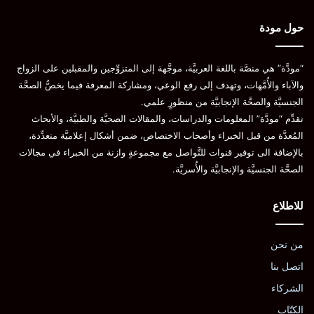
حول مودة
“مودَّة” هي منصَّة باللغة العربيَّة، موجَّهة إلى المتزوِّجين والمقبلين على الزواج
والآباء والأُمَّهات، وتهدف إلى رفع الوعي، ومشاركة المعرفة فيما يخصُّ الصحَّة
الجنسيَّة والصحَّة الإنجابيَّة من منظورٍ علمي.
تقدِّم “مودَّة” المعلومات والدراسات، والمقالات الصحيَّة والطبيَّة، والأبحاث
المُعدَّة من قبل الخبراء وأصحاب الاختصاص، ضمن أشكال إعلاميَّة متعدِّدة،
بالإضافة الى توفير قنوات للتَّواصل مع مجموعةٍ وازنة من الخبراء في مجالات
الصحَّة الجنسيَّة والإنجابيَّة والأُسريَّة.
للاطلاع
من نحن
اتصل بنا
الشركاء
الكتّاب