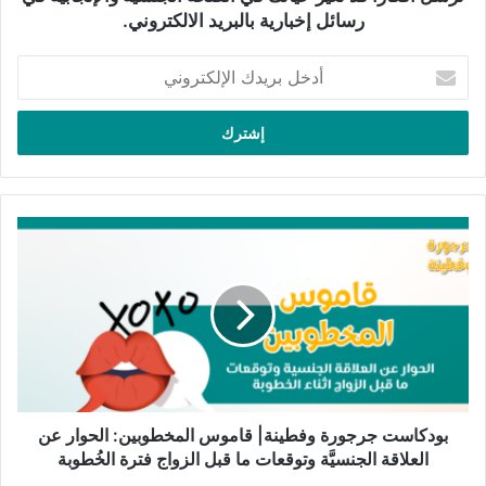
والتفاهم بين الزوجين.
رسائل إخبارية بالبريد الالكتروني.
أدخل
تعالج الحلقة موضوع العنف الأسري وأهمية الحوار والتفاهم في
بريدك
العلاقة الزوجيَّة، مؤكدةً على أن الاحترام المتبادل والرغبة في صحَّة
الإلكتروني
وسعادة الزوجين هما الأساس لعلاقة زوجيَّة ناجحة. تؤكد فطينة على
أن الحميميَّة والود يجب أن يسودا العلاقة وليس الإجبار أو العنف،
مشددةً على أهمية تجنب أي تصرفات قد تسبب الألم الجسدي أو
النفسي لأي من الطرفين.
بودكاست
جرجورة
مقالات ذات صلة
وفطينة|
قاموس
المخطوبين:
الجنس ليس إجبارياً
الحوار
13 فبراير، 2023
عن
العلاقة
الجنسيَّة
وتوقعات
بودكاست جرجورة وفطينة| قاموس المخطوبين: الحوار عن
ما
العلاقة الجنسيَّة وتوقعات ما قبل الزواج فترة الخُطوبة
تنتهي الحلقة بتأكيد جرجورة على قيمة كلمات الدكتورة، مشيرةً إلى
قبل