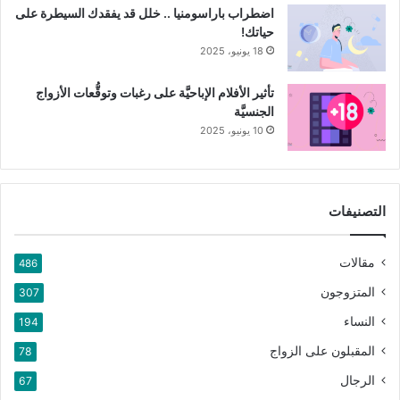
اضطراب باراسومنيا .. خلل قد يفقدك السيطرة على
حياتك!
18 يونيو، 2025
تأثير الأفلام الإباحيَّة على رغبات وتوقُّعات الأزواج
الجنسيَّة
10 يونيو، 2025
التصنيفات
مقالات
486
المتزوجون
307
النساء
194
المقبلون على الزواج
78
الرجال
67