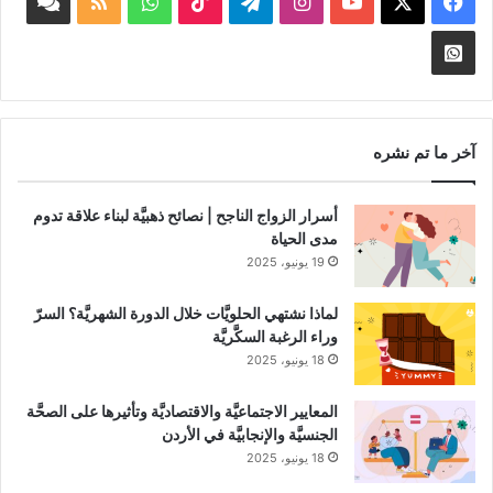
‫X
فيسبوك
‫YouTube
انستقرام
تيلقرام
‫TikTok
واتساب
ملخص
book
الموقع
nnel
Whatsapp
RSS
Channel
آخر ما تم نشره
أسرار الزواج الناجح | نصائح ذهبيَّة لبناء علاقة تدوم
مدى الحياة
19 يونيو، 2025
لماذا نشتهي الحلويَّات خلال الدورة الشهريَّة؟ السرّ
وراء الرغبة السكَّريَّة
18 يونيو، 2025
المعايير الاجتماعيَّة والاقتصاديَّة وتأثيرها على الصحَّة
الجنسيَّة والإنجابيَّة في الأردن
18 يونيو، 2025