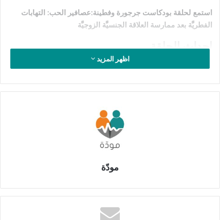
استمع لحلقة بودكاست جرجورة وفطينة:عصافير الحب: التهابات
الفطريَّة بعد ممارسة العلاقة الجنسيَّة الزوجيَّة
احداث الحلقة
اظهر المزيد
عصافير الحب: التهابات الفطريَّة بعد
ممارسة العلاقة الجنسيَّة الزوجيَّة
في هذه الحلقة الشيقة والمفعمة بالمعلومات القيمة، تقدم لنا
جرجورة بأسلوبها الفكاهي قصة زوجين جدد يواجهان مشكلة صحيَّة
بعد محاولتهما للقرب الجنسي. تبدأ القصة بجرجورة وهي تغني
بعفوية، لتنتقل سريعاً إلى مشهد يسرد تجربة الزوجين الذين
استشاروا العيادة بسبب معاناة الزوجة من ألم واحمرار، وأعراض
مودّة
تشبه العدوى الفطريَّة.
تشرح الدكتورة فطينة بأن المشكلة التي تواجه الزوجين هي عدوى
فطريَّة تُعرف
بالكانديدا
، وهي شائعة ويسهل علاجها. توضح أن هذه