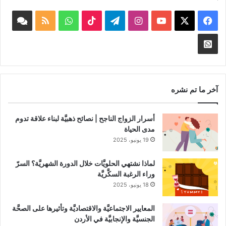
‫X
فيسبوك
‫YouTube
انستقرام
تيلقرام
‫TikTok
واتساب
ملخص
book
الموقع
nnel
Whatsapp
RSS
Channel
آخر ما تم نشره
أسرار الزواج الناجح | نصائح ذهبيَّة لبناء علاقة تدوم
مدى الحياة
19 يونيو، 2025
لماذا نشتهي الحلويَّات خلال الدورة الشهريَّة؟ السرّ
وراء الرغبة السكَّريَّة
18 يونيو، 2025
المعايير الاجتماعيَّة والاقتصاديَّة وتأثيرها على الصحَّة
الجنسيَّة والإنجابيَّة في الأردن