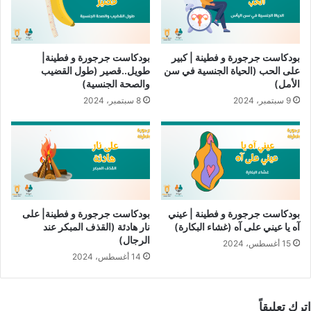
شارك هذا الموضوع:
تويتر
فيس بوك
البريد الإلكتروني
بودكاست جرجورة و فطينة | كبير
بودكاست جرجورة و فطينة|
على الحب (الحياة الجنسية في سن
طويل..قصير (طول القضيب
الأمل)
والصحة الجنسية)
LinkedIn
WhatsApp
Telegram
9 سبتمبر، 2024
8 سبتمبر، 2024
Pinterest
التهابات الفطريَّة
نسخ الرابط
بودكاست جرجورة و فطينة | عيني
بودكاست جرجورة و فطينة| على
آه يا عيني على آه (غشاء البكارة)
نار هادئة (القذف المبكر عند
الرجال)
15 أغسطس، 2024
14 أغسطس، 2024
اترك تعليقاً