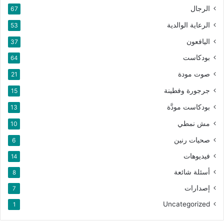
الرجال
67
الرعاية الوالدية
53
اليافعون
37
بودكاست
64
صوت مودة
21
جرجورة وفطينة
15
بودكاست مودَّة
13
مش نمطي
10
صحيات رنين
6
فيديوهات
14
أسئلة شائعة
8
إصدارات
7
Uncategorized
1