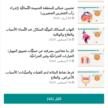
تصوير المثانة والإحليل: باستخدام تقنيات مثل التصوير
تحسين جمالي للمنطقة الحميمة النِّسائيَّة (إجراء
رأب الشفرين الصغيرين)
بالموجات فوق الصوتيَّة أو الأشعة السينيَّة، للتأكُّد من عدم
30 أبريل، 2025
وجود تشوُّهات أو عوائق في المسالك البوليَّة.
الفحص باستخدام المنظار: قد يُستخدم لفحص المثانة والإحليل
التهاب المسالك البوليَّة المتكرِّر عند النِّساء؛ الأسباب
بشكل مباشر. في حالات متقدِّمة قد يلجأ لإجراء صورة مقطعيَّة
والعلاج والوقاية
للكلية.
18 أغسطس، 2024
العلاج من التهاب المسالك والمجاري
كل ما تحتاجين معرفته عن عمليَّات تضييق المهبل؛
الخيارات الجراحيَّة وغير الجراحيَّة
البوليَّة المتكرِّرة:
17 أغسطس، 2024
يُعدُّ استخدام المضادَّات الحيويَّة مثل:
فرط نشاط المثانة لدى الفتيات والسيِّدات؛ الأسباب،
الأعراض، والعلاج
Nitrofurantoin (
نايتروفيورنتين).
16 أغسطس، 2024
Sulfamethoxazole-Trimethoprim (
التراي ميثوبريم
سلفاميثوكسازول).
الكل (42)
هو الحل الأمثل للعلاج، وعادةً ما يكون استخدامه لفترة قصيرة لا