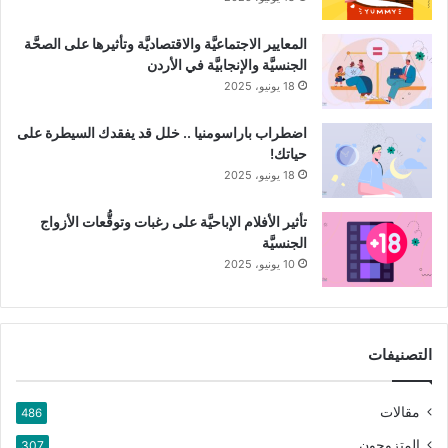
المعايير الاجتماعيَّة والاقتصاديَّة وتأثيرها على الصحَّة
الجنسيَّة والإنجابيَّة في الأردن
18 يونيو، 2025
اضطراب باراسومنيا .. خلل قد يفقدك السيطرة على
حياتك!
18 يونيو، 2025
2.التوت البري :
يحتوي التوت البري على مركَّب البروأنثوسيانيدينات
تأثير الأفلام الإباحيَّة على رغبات وتوقُّعات الأزواج
(Proanthocyanidins)، بالإضافة إلى مجموعة من الفيتامينات التي
الجنسيَّة
تساعد على القضاء على بكتيريا E. Coli ومنع التصاقها ببطانة
10 يونيو، 2025
المسالك البوليَّة وانتشارها.
التصنيفات
مقالات
486
المتزوجون
307