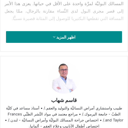
المسالك البوليَّة لمرَّة واحدة على الأقل في حياتها. يعزى هذا الأمر
إلى قصر مجرى البول لدى النِّساء مقارنة بالرجال، ممَّا يجعل
المسافة التي تقطعها البكتيريا للوصول إلى المثانة قصيرة نسبيًّا.
غالبًا ما يكون سبب التهاب المسالك البوليَّة هو عدوى بكتيريَّة، وعادةً
اظهر المزيد
ما تسببها
بكتيريا E. coli.
تصيب هذه البكتيريا أجزاء مختلفة من
الجهاز البولي مثل الإحليل، والمثانة، أو الكلى، ممَّا يسبِّب مجموعة
من الأعراض المزعجة التي تؤثِّر على حياة المصاب اليوميَّة وتتطلَّب
مراجعة طبيب مختصّ، خصوصًا في حالات التكرار.
من أكثر الأعراض شيوعًا للالتهاب
المسالك البوليَّة:
قاسم شهاب
الشعور بحرقة وألم أثناء التبوُّل.
طبيب واستشاري أمراض النسائيَّة والتوليد والعقم./ • أستاذ مساعد في كليَّة
ألم أسفل البطن أو في منطقة الحوض.
الطبّ - جامعة اليرموك./ • مراجع معتمد في مواد النَّشر الطبِّي Frances
الشعور برغبة مفاجئة ومتكرِّرة للتبوُّل، بسبب تشنُّج عضلة
and Taylor./ • اختصاص جراحة المسالك البوليَّة وأمراض النسائيَّة - لندن./ •
اختصاص أطفال الأنابيب وعلاج العقم - ألمانيا.
المثانة.