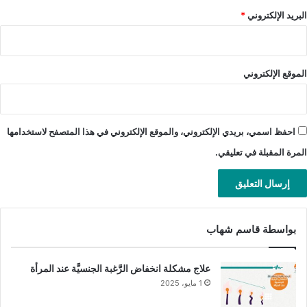
إجراؤها:
البريد الإلكتروني
*
عيِّنة بوليَّة:
حيث تُفحص عيِّنة البول مجهريًّا، للكشف عن وجود
خلايا الدم البيضاء أو الحمراء والتأكُّد من وجود بكتيريا مسبِّبة
لعدوى المسالك البوليَّة بكثافة كبيرة، تتفاوت من نوع التهاب
الموقع الإلكتروني
إلى آخر، مثلاً يكون تعداد البكتيريا في حالة التهاب المثانة الحادّ
أكثر من 1000 مستعمرة بكتيريَّة/مل، وفي التهاب الكلية الحاد
أكثر من 10000 مستعمرة بكتيريَّة /مل.
احفظ اسمي، بريدي الإلكتروني، والموقع الإلكتروني في هذا المتصفح لاستخدامها
زراعة البول
: تُزرَع عيِّنة البول يومين أو أكثر لزيادة تكاثر
المرة المقبلة في تعليقي.
البكتيريا فيها، لمعرفة نوعها وبالتالي تحديد نوع المضادّ الحيوي
المناسب للقضاء عليها.
اختبارات الدم:
قد تكون ضروريَّة في الحالات الشديدة، للكشف
عن وجود التهاب في الدم.
بواسطة قاسم شهاب
الفحوصات الإضافيَّة :
علاج مشكلة انخفاض الرَّغبة الجنسيَّة عند المرأة
في بعض الحالات المتكرِّرة أو المعقَّدة، قد يطلب الطبيب إجراء
1 مايو، 2025
فحوصات إضافيَّة مثل: