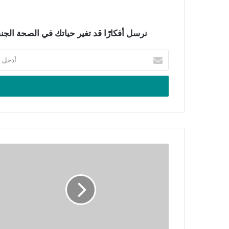
نرسل أفكارًا قد تغير حياتك في الصحة الجنسي
أدخل
بريدك
الإلكتروني
مش
نمطي
بودكاست|
دور
المساحات
الشبابية
الآمنة
في