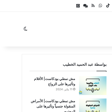
ام
لقرام
‫TikTok
واتساب
ملخص الموقع RSS
Whatsapp Channel
Facebook Channel
الوضع المظلم
بواسطة عبد الحميد الخطيب
مش نمطي بودكاست| الأفلام
وتأثيرها على الزواج
11 يناير، 2024
مش نمطي بودكاست| الأمراض
المنقولة جنسياً وتأثيرها على
المجتمع