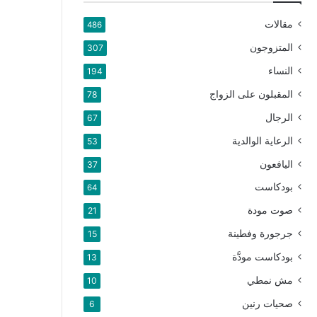
مقالات
486
المتزوجون
307
النساء
194
المقبلون على الزواج
78
الرجال
67
الرعاية الوالدية
53
اليافعون
37
بودكاست
64
صوت مودة
21
جرجورة وفطينة
15
بودكاست مودَّة
13
مش نمطي
10
صحيات رنين
6