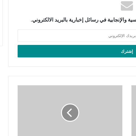
ة والإنجابية في رسائل إخبارية بالبريد الالكتروني.
مش
نمطي
بودكاست|
تثقيف
الأقران،
آلياته
وفاعليته