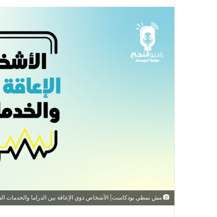
مش نمطي بودكاست| الأشخاص ذوي الإعاقة بين الدراما والخدمات ال