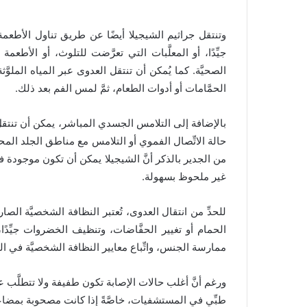
وتنتقل جراثيم الشيجيلا أيضًا عن طريق تناول الأطعمة
جيِّدًا، أو المعلَّبات التي تعرَّضت للتلوث، أو الأ
الصحيَّة. كما يُمكن أن تنتقل العدوى عبر المياه الملو
الحمَّامات أو أدوات الطعام، ثمَّ لمس الفم بعد ذلك.
بالإضافة إلى التلامس الجسدي المباشر، يمكن أن تنتقل
حالة الاتِّصال الفموي أو التلامس مع مناطق الجلد المح
من الجدير بالذكر أنَّ الشيجيلا يمكن أن تكون موجودة ف
غير ملحوظ بسهولة.
للحدِّ من انتقال العدوى، تُعتبر النظافة الشخصيَّة الص
الحمام أو تغيير الحفَّاضات، وتنظيف الخضروات جيِّدًا، خا
ممارسة الجنس، واتِّباع معايير النظافة الشخصيَّة في الحي
ورغم أنَّ أغلب حالات الإصابة تكون طفيفة ولا تتطلَّب علاجًا
طبِّي في المستشفيات، خاصَّةً إذا كانت مصحوبة بمضاع