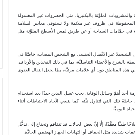
 والمشروبات الملوَّثة بالبكتيريا، مثل الخضروات غير المغسولة
طعمة المحفوظة في ظروف غير ملائمة ولا تستوفي معايير السلامة
َّثة في حمَّامات السباحة أو عن طريق لمس الأسطح الملوَّثة مثل
 الشيجيلا عبر الاتِّصال الجنسي مع الشخص المصاب، خاصَّةً في
يطة بالشرج والأعضاء التناسليَّة، بما في ذلك الفخذين والأرداف.
ي هذه المناطق دون أي علامات مرئيَّة، ممَّا يجعل انتقال العدوى
ارمة أحد أهمّ وسائل الوقاية. يجب غسل اليدين جيدًا بعد استخدام
صَّةً تلك التي تُتناول نيِّئة. كما ينبغي اتِّخاذ الاحتياطات أثناء
اة اليوميَّة.
 طبيًّا معقَّدًا، إلَّا إنَّ بعض الحالات قد تتفاقم وتحتاج إلى تدخُّل
فات شديدة مثل الجفاف أو التهابات الجهاز الهضمي الحادَّة.