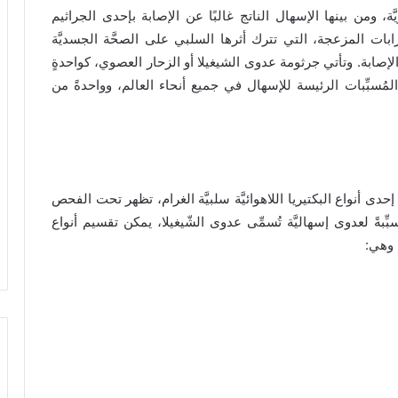
ّة، ومن بينها الإسهال الناتج غالبًا عن الإصابة بإحدى الجراثيم
رابات المزعجة، التي تترك أثرها السلبي على الصحَّة الجسديَّة
 الإصابة. وتأتي جرثومة عدوى الشيغيلا أو الزحار العصوي، كواحدةٍ
لمُسبِّبات الرئيسة للإسهال في جميع أنحاء العالم، وواحدةً من
دى أنواع البكتيريا اللاهوائيَّة سلبيَّة الغرام، تظهر تحت الفحص
ةً لعدوى إسهاليَّة تُسمِّى عدوى الشّيغيلا، يمكن تقسيم أنواع
، وهي: