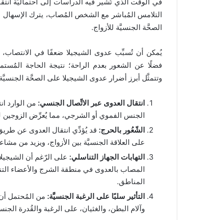
في الوقت الذي تُشير فيه الدراسات إلى احتماليَّة انتقا
التلامس المُباشر مع الشخص المُصاب، يترك الإسهال النات
الصحَّة الجنسيَّة للأزواج.
يُمكن أن تُسبِّب عدوى الشيجيلا ضعفًا في الانتصاب، ب
فضلًا عن الشعور بعدم الراحة؛ نتيجة الحاجة المُستمرَ
وتتمثَّل أبرز أضرار عدوى الشيجيلا على الصحَّة الجنسيَّة
انتقال العدوى عبر الاتِّصال الجنسي:
من الوارد انت
الجنس الفموي أو الشرجي، مما يُعرِّض الزوجين ل
الشّعُور بالحرج:
قد يُؤدِّي انتقال العدوى عن طريق ا
على العلاقة الجنسيَّة بين الأزواج، ويزيد من مشاعر 
التهابات الجهاز التناسلي:
على الرّغم أن الشيجيلا ل
المصاب بالعدوى في منطقة الشرج والأعضاء التناسلي
المناطق.
التأثير سلبًا على الرغبة الجنسيَّة:
من المُحتمل أن 
وآلام البطن، والغثيان، على الرغبة والقُدرة الجنس