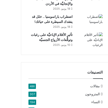
والإنجابيَّة في الأردن
18 يونيو، 2025
اضطراب باراسومنيا .. خلل قد
يفقدك السيطرة على حياتك!
18 يونيو، 2025
تأثير الأفلام الإباحيَّة على رغبات
وتوقُّعات الأزواج الجنسيَّة
10 يونيو، 2025
التصنيفات
مقالات
486
المتزوجون
307
النساء
194