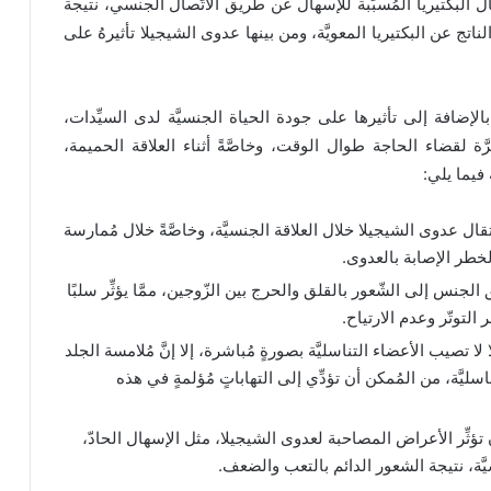
ل البكتيريا المُسبِّبة للإسهال عن طريق الاتِّصال الجنسي، نتيجة
ج عن البكتيريا المعويَّة، ومن بينها عدوى الشيجيلا تأثيرهُ على
الإضافة إلى تأثيرها على جودة الحياة الجنسيَّة لدى السيِّدات،
ّة لقضاء الحاجة طوال الوقت، وخاصَّةً أثناء العلاقة الحميمة،
 فيما يلي:
قال عدوى الشيجيلا خلال العلاقة الجنسيَّة، وخاصَّةً خلال مُمارسة
خطر الإصابة بالعدوى.
لجنس إلى الشّعور بالقلق والحرج بين الزّوجين، ممَّا يؤثِّر سلبًا
التوتّر وعدم الارتياح.
ا تصيب الأعضاء التناسليَّة بصورةٍ مُباشرة، إلا إنَّ مُلامسة الجلد
َّة، من المُمكن أن تؤدِّي إلى التهاباتٍ مُؤلمةٍ في هذه
تؤثِّر الأعراض المصاحبة لعدوى الشيجيلا، مثل الإسهال الحادّ،
يَّة، نتيجة الشعور الدائم بالتعب والضعف.