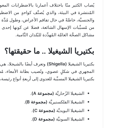
يُصاب الكثير منّا باختلاف أعمارنا بالاضطرابات المعويَ
المُنتشرة في البيئة، والذي يُصنَّف كواحدٍ من الاضط
والجنسيَّة، خاصَّةً في حال تفاقم الأعراض، وطول مُدَّة
من مُسبِّبات الإسهال الشائعة، فضلا عن كونها إحدى ا
مشاكل الصحَّة العامَّة المُهدِّدة للبُلدان النَّامية.
بكتيريا الشيغيلا .. ما حقيقتها؟
بكتيريا الشيغيلا
(Shigella)
وتعرف أيضًا بالشيجلا، هي إح
المجهري في شكلٍ عصوي، وتُصيب بطانة الأمعاء، مُسبِّب
بكتيريا الشيغيلا المسبِّبة للعدوى إلى أربعةِ أنواع رئيسة
الشيغيلا الزُحاريَّة
(مجموعة A)
.
الشيغيلا الفلكسنيريَّة
(مجموعة B)
.
الشيغيلا البويديَّة
(مجموعة C)
.
الشيغيلا السونيَّة
(مجموعة D)
.