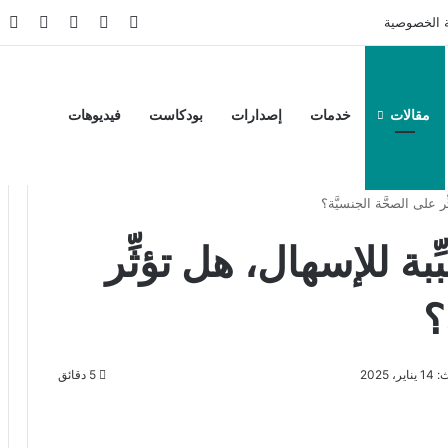
‫X
فيسبوك
‫YouTube
انستقر
تي
 الخصوصية
مقالات
خدمات
إصدارات
بودكاست
فيديوهات
ر على الصحَّة الجنسيَّة؟
بة للإسهال، هل تؤثِّر
؟
، 2025
5 دقائق