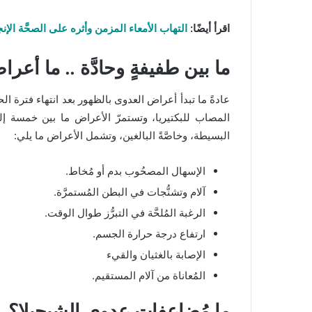
اقرأ أيضًا:
التهاب الأمعاء المزمن وأثره على الصحَّة الإنجاب
ما بين طفيفةٍ وحادَّة .. ما أع
عادةً ما تبدأ أعراض العدوى بالظهور بعد انتهاء فترة الح
المصاب للبكتيريا، وتستمرّ الأعراض ما بين خمسة إلى 
البسيطة، وخاصَّةً البالغين، وتشمل الأعراض ما يلي:
الإسهال المصحُوب بدم أو مُخاط.
آلام وتشنُّجات في البطن المُستمرَّة.
الرغبة المُلحَّة في التبرُّز طوال الوقت.
ارتفاع درجة حرارة الجسم.
الإصابة بالغثيان والقيء
المُعاناة من آلام المستقيم.
ما مُضاعفات عدوى الشيجيلا؟