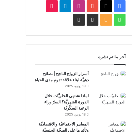
‫X
فيسبوك
‫YouTube
انستقرام
تيلقرام
‫TikTok
واتساب
ملخص
Facebook
Whatsapp
الموقع
Channel
Channel
RSS
آخر ما تم نشره
أسرار الزواج الناجح | نصائح
ذهبيَّة لبناء علاقة تدوم مدى الحياة
19 يونيو، 2025
لماذا نشتهي الحلويَّات خلال
الدورة الشهريَّة؟ السرّ وراء
الرغبة السكَّريَّة
18 يونيو، 2025
المعايير الاجتماعيَّة والاقتصاديَّة
وتأثيرها على الصحَّة الجنسيَّة