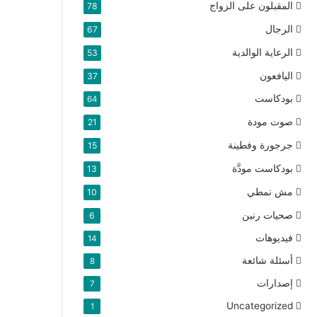
المقبلون على الزواج
78
الرجال
67
الرعاية الوالدية
53
اليافعون
37
بودكاست
64
صوت مودة
21
جرجورة وفطينة
15
بودكاست مودَّة
13
مش نمطي
10
صحيات رنين
6
فيديوهات
14
أسئلة شائعة
8
إصدارات
7
Uncategorized
1