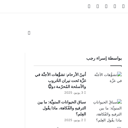
ام
لقرام
‫TikTok
واتساب
ملخص الموقع RSS
Facebook Channel
Whatsapp Channel
الوضع المظلم
بواسطة إسراء رجب
أنينُ الأرحام: تشوُّهات الأجنَّة في
غزَّة تَحت نيران الحُروب
والأسلحة المُحرّمة دوليًّا
3 يونيو، 2025
سباق الحيوانات المنويَّة: ما بين
الترفيهِ والفُكاهة، ماذا يقُول
العِلم؟
2 يونيو، 2025