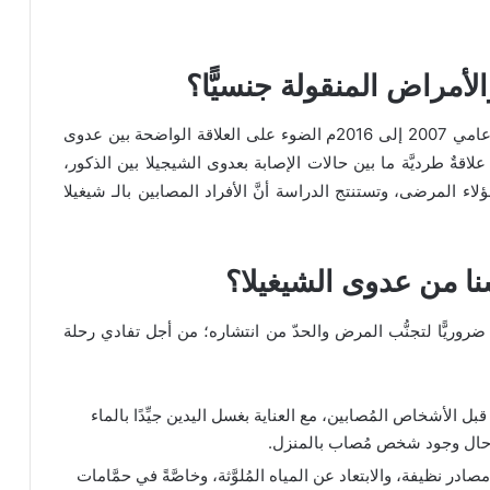
الأمراض المنقولة جنسيًّا؟
تسلِّط إحدى الدراسات التي أجريت في الفترة ما بين عامي 2007 إلى 2016م الضوء على العلاقة الواضحة بين عدوى
نقولة جنسيًّا (STIs)، إذ لُوحظت علاقةٌ طرديَّة ما بين حالات الإصابة بعدوى الشيجيلا بين الذكور،
لاء المرضى، وتستنتج الدراسة أنَّ الأفراد المصابين بالـ شيغيلا
نا من عدوى الشيغيلا؟
رًا ضروريًّا لتجنُّب المرض والحدّ من انتشاره؛ من أجل تفادي رحلة
بل الأشخاص المُصابين، مع العناية بغسل اليدين جيِّدًا بالماء
في حال وجود شخص مُصاب بالمنزل.
 نظيفة، والابتعاد عن المياه المُلوَّثة، وخاصَّةً في حمَّامات