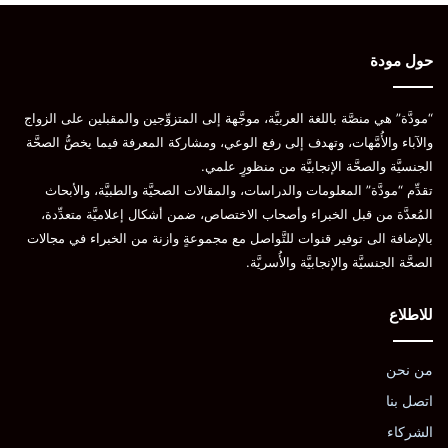
Al-Azzawi, F., & Kadhim, S. (2022). Polycystic ovary syndrome:
Pathophysiology, diagnosis, and treatment. Scientific Reports, 12(1), 11006.
حول مودة
National Health Service (NHS). (2022, May 24). Polycystic ovary syndrome
(PCOS).
“مودَّة” هي منصَّة باللغة العربيَّة، موجَّهة إلى المتزوِّجين والمقبلين على الزواج
World Health Organization (WHO). (2021, November 18). Polycystic ovary
syndrome (PCOS). World Health Organization.
والآباء والأُمَّهات، وتهدف إلى رفع الوعي، ومشاركة المعرفة فيما يخصُّ الصحَّة
الجنسيَّة والصحَّة الإنجابيَّة من منظورٍ علمي.
Johns Hopkins Medicine. (n.d.). Polycystic ovary syndrome (PCOS). Johns
Hopkins Medicine.
تقدِّم “مودَّة” المعلومات والدراسات، والمقالات الصحيَّة والطبيَّة، والأبحاث
المُعدَّة من قبل الخبراء وأصحاب الاختصاص، ضمن أشكال إعلاميَّة متعدِّدة،
بالإضافة الى توفير قنوات للتَّواصل مع مجموعةٍ وازنة من الخبراء في مجالات
نسخ الرابط
الصحَّة الجنسيَّة والإنجابيَّة والأُسريَّة.
للاطلاع
من نحن
اتصل بنا
الشركاء