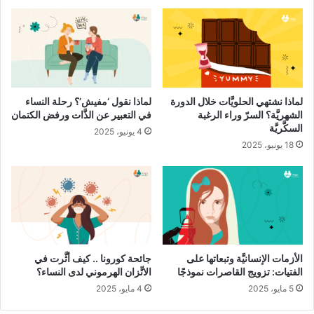
البكارة لأسباب تجميليَّة أو طبيَّة.
الغرض من إجراء جراحات المهبل:
توجد أسباب عديدة
لماذا نشتهي الحلويَّات خلال الدورة
لماذا نقول ‘مفيش’؟ رحلة النساء
ومتنوِّعة لإجراء جراحات
الشهريَّة؟ السرّ وراء الرغبة
في التعبير عن الذَّات ورفض الكتمان
السكَّريَّة
4 يونيو، 2025
18 يونيو، 2025
المهبل التجميليَّة، لكنَّنا
سنركِّز هنا على التجميل
الخارجي للمهبل
الأزمات الإنسانيَّة وتبعاتها على
جائحة كورونا .. كيف أثَّرت في
والشفرات.
الفتيات: تزويج القاصرات نموذجًا
الاتِّزان الهرموني لدى النساء؟
5 مايو، 2025
4 مايو، 2025