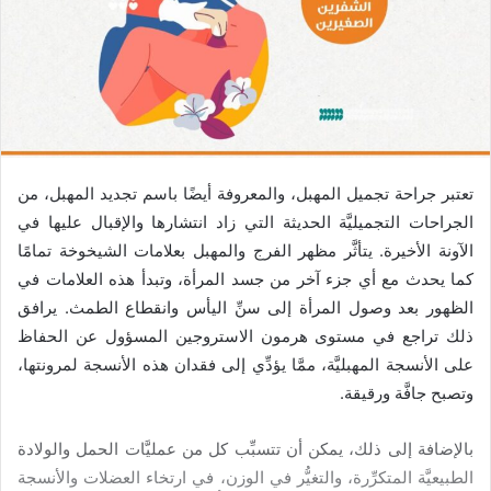
تعتبر جراحة تجميل المهبل، والمعروفة أيضًا باسم تجديد المهبل، من
الجراحات التجميليَّة الحديثة التي زاد انتشارها والإقبال عليها في
الآونة الأخيرة. يتأثَّر مظهر الفرج والمهبل بعلامات الشيخوخة تمامًا
كما يحدث مع أي جزء آخر من جسد المرأة، وتبدأ هذه العلامات في
الظهور بعد وصول المرأة إلى سنِّ اليأس وانقطاع الطمث. يرافق
ذلك تراجع في مستوى هرمون الاستروجين المسؤول عن الحفاظ
على الأنسجة المهبليَّة، ممَّا يؤدِّي إلى فقدان هذه الأنسجة لمرونتها،
وتصبح جافَّة ورقيقة.
بالإضافة إلى ذلك، يمكن أن تتسبِّب كل من عمليَّات الحمل والولادة
الطبيعيَّة المتكرِّرة، والتغيُّر في الوزن، في ارتخاء العضلات والأنسجة