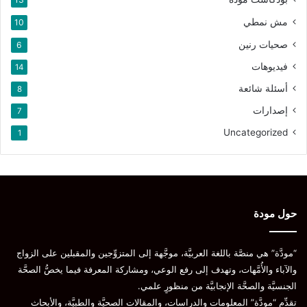
مش نمطي
10
صحيات رنين
6
فيديوهات
14
أسئلة شائعة
8
إصدارات
7
Uncategorized
1
حول مودة
“مودَّة” هي منصَّة باللغة العربيَّة، موجَّهة إلى المتزوِّجين والمقبلين على الزواج
والآباء والأُمَّهات، وتهدف إلى رفع الوعي، ومشاركة المعرفة فيما يخصُّ الصحَّة
الجنسيَّة والصحَّة الإنجابيَّة من منظورٍ علمي.
تقدِّم “مودَّة” المعلومات والدراسات، والمقالات الصحيَّة والطبيَّة، والأبحاث