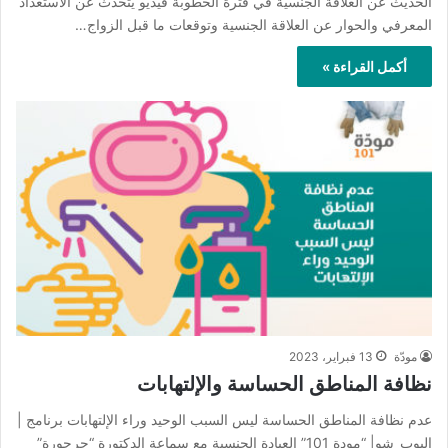
الحديث عن العلاقة الجنسية في فترة الخطوبة فيديو يتحدث عن الاستعداد
المعرفي والحوار عن العلاقة الجنسية وتوقعات ما قبل الزواج…
أكمل القراءة »
مودّة
13 فبراير، 2023
نظافة المناطق الحساسة والإلتهابات
عدم نظافة المناطق الحساسة ليس السبب الوحيد وراء الإلتهابات برنامج |
البوب_شو| “مودة 101” العيادة الجنسية مع سماعة الدكتورة “جرجورة”