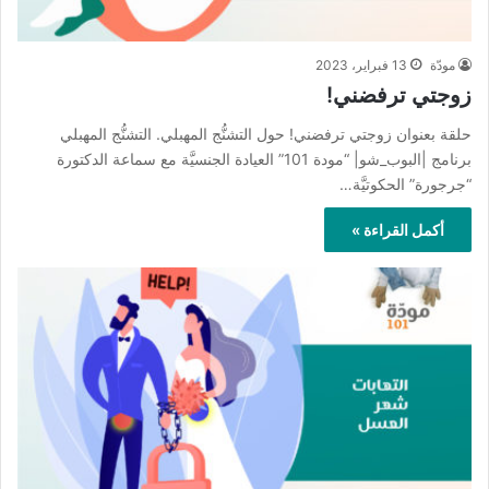
مودّة
13 فبراير، 2023
زوجتي ترفضني!
حلقة بعنوان زوجتي ترفضني! حول التشنُّج المهبلي. التشنُّج المهبلي
برنامج |البوب_شو| “مودة 101” العيادة الجنسيَّة مع سماعة الدكتورة
“جرجورة” الحكوتيَّة…
أكمل القراءة »