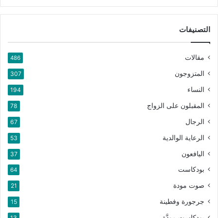
التصنيفات
مقالات
486
المتزوجون
307
النساء
194
المقبلون على الزواج
78
الرجال
67
الرعاية الوالدية
53
اليافعون
37
بودكاست
64
صوت مودة
21
جرجورة وفطينة
15
بودكاست مودَّة
13