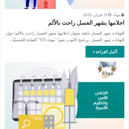
مودّة
13 فبراير، 2023
احلامها بشهر العسل راحت بالألم
التهابات شهر العسل حلقة بعنوان احلامها بشهر العسل راحت بالألم! حول
التهابات شهر العسل. برنامج |البوب_شو| “مودة 101” العيادة الجنسيَّة…
أكمل القراءة »