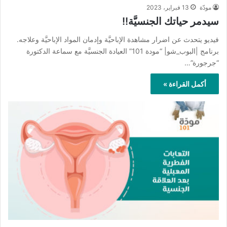
مودّة
13 فبراير، 2023
سيدمر حياتك الجنسيَّة!!
فيديو يتحدث عن اضرار مشاهدة الإباحيَّة وإدمان المواد الإباحيَّة وعلاجه.
برنامج |البوب_شو| “مودة 101” العيادة الجنسيَّة مع سماعة الدكتورة
“جرجورة”…
أكمل القراءة »