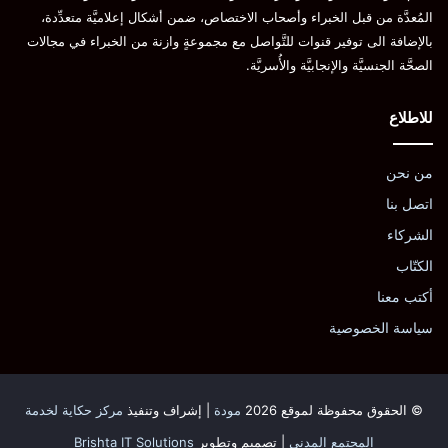
المُعدَّة من قبل الخبراء وأصحاب الاختصاص، ضمن أشكال إعلاميَّة متعدِّدة،
بالإضافة الى توفير قنوات للتَّواصل مع مجموعةٍ وازنة من الخبراء في مجالات
الصحَّة الجنسيَّة والإنجابيَّة والأُسريَّة.
للاطلاع
من نحن
اتصل بنا
الشركاء
الكتّاب
أكتب معنا
سياسة الخصوصية
© الحقوق محفوظة لموقع 2026
مودة
| إشراف وتنفيذ
مركز حكاية لخدمة
المجتمع المدني
| تصميم وتطوير
Brishta IT Solutions