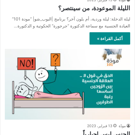
الليلة الموعودة، من سينتصر؟
ليلة الدخلة: ليلة وردية، أم بلون آخر؟ برنامج |البوب_شو| “مودة 101”
العيادة الجنسية مع سماعة الدكتورة “جرجورة” الحكوتية و الدكتورة…
أكمل القراءة »
مودّة
13 فبراير، 2023
الجنس ليس إجبارياً