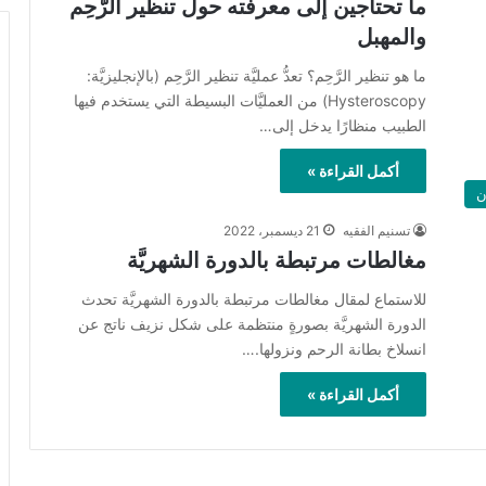
ما تحتاجين إلى معرفته حول تنظير الرَّحِم
والمهبل
ما هو تنظير الرَّحِم؟ تعدُّ عمليَّة تنظير الرَّحِم (بالإنجليزيَّة:
Hysteroscopy) من العمليَّات البسيطة التي يستخدم فيها
الطبيب منظارًا يدخل إلى…
أكمل القراءة »
ن
تسنيم الفقيه
21 ديسمبر، 2022
مغالطات مرتبطة بالدورة الشهريَّة
للاستماع لمقال مغالطات مرتبطة بالدورة الشهريَّة تحدث
الدورة الشهريَّة بصورةٍ منتظمة على شكل نزيف ناتج عن
انسلاخ بطانة الرحم ونزولها.…
أكمل القراءة »