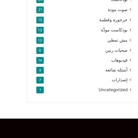
صوت مودة
21
جرجورة وفطينة
15
بودكاست مودَّة
13
مش نمطي
10
صحيات رنين
6
فيديوهات
14
أسئلة شائعة
8
إصدارات
7
Uncategorized
1