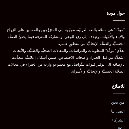
حول مودة
“مودَّة” هي منصَّة باللغة العربيَّة، موجَّهة إلى المتزوِّجين والمقبلين على الزواج
والآباء والأُمَّهات، وتهدف إلى رفع الوعي، ومشاركة المعرفة فيما يخصُّ الصحَّة
الجنسيَّة والصحَّة الإنجابيَّة من منظورٍ علمي.
تقدِّم “مودَّة” المعلومات والدراسات، والمقالات الصحيَّة والطبيَّة، والأبحاث
المُعدَّة من قبل الخبراء وأصحاب الاختصاص، ضمن أشكال إعلاميَّة متعدِّدة،
بالإضافة الى توفير قنوات للتَّواصل مع مجموعةٍ وازنة من الخبراء في مجالات
الصحَّة الجنسيَّة والإنجابيَّة والأُسريَّة.
للاطلاع
من نحن
اتصل بنا
الشركاء