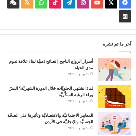
‫X
فيسبوك
‫YouTube
انستقرام
تيلقرام
‫TikTok
واتساب
ملخص
book
الموقع
nnel
Whatsapp
RSS
Channel
آخر ما تم نشره
أسرار الزواج الناجح | نصائح ذهبيَّة لبناء علاقة تدوم
مدى الحياة
19 يونيو، 2025
لماذا نشتهي الحلويَّات خلال الدورة الشهريَّة؟ السرّ
وراء الرغبة السكَّريَّة
18 يونيو، 2025
المعايير الاجتماعيَّة والاقتصاديَّة وتأثيرها على الصحَّة
الجنسيَّة والإنجابيَّة في الأردن
18 يونيو، 2025