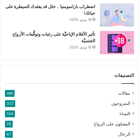
اضطراب باراسومنيا .. خلل قد يفقدك السيطرة على
حياتك!
18 يونيو، 2025
تأثير الأفلام الإباحيَّة على رغبات وتوقُّعات الأزواج
الجنسيَّة
10 يونيو، 2025
التصنيفات
مقالات
486
المتزوجون
307
النساء
194
المقبلون على الزواج
78
الرجال
67