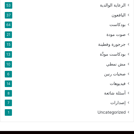
الرعاية الوالدية
53
اليافعون
37
بودكاست
64
صوت مودة
21
جرجورة وفطينة
15
بودكاست مودَّة
13
مش نمطي
10
صحيات رنين
6
فيديوهات
14
أسئلة شائعة
8
إصدارات
7
Uncategorized
1