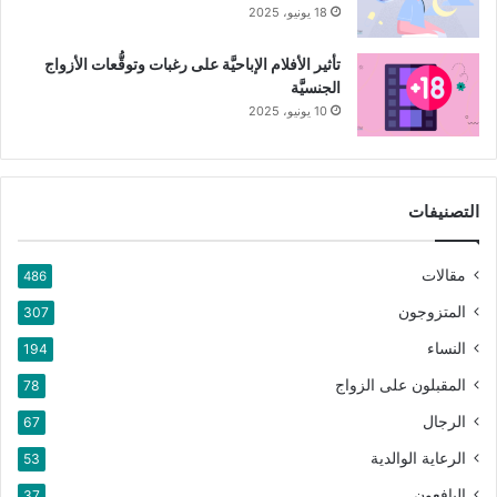
18 يونيو، 2025
تأثير الأفلام الإباحيَّة على رغبات وتوقُّعات الأزواج
الجنسيَّة
10 يونيو، 2025
التصنيفات
مقالات
486
المتزوجون
307
النساء
194
المقبلون على الزواج
78
الرجال
67
الرعاية الوالدية
53
اليافعون
37