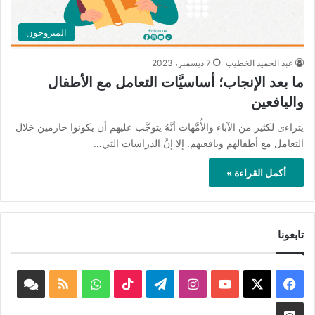
المتزوجون
عبد الحميد الخطيب
7 ديسمبر، 2023
ما بعد الإنجاب؛ أساسيَّات التعامل مع الأطفال
واليافعين
يتراءى لكثير من الآباء والأُمَّهات أنَّهُ يتوجَّب عليهم أن يكونوا حازمين خلال
التعامل مع أطفالهم ويافعيهم. إلا إنَّ الدراسات التي…
أكمل القراءة »
تابعونا
‫X
فيسبوك
‫YouTube
انستقرام
تيلقرام
‫TikTok
واتساب
ملخص
book
الموقع
nnel