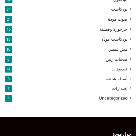
بودكاست
64
صوت مودة
21
جرجورة وفطينة
15
بودكاست مودَّة
13
مش نمطي
10
صحيات رنين
6
فيديوهات
14
أسئلة شائعة
8
إصدارات
7
Uncategorized
1
حول مودة