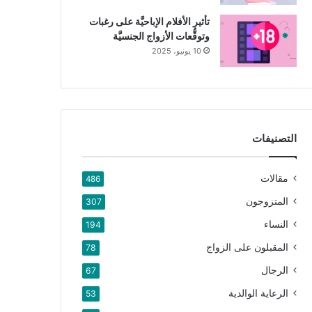
تأثير الأفلام الإباحيَّة على رغبات
وتوقُّعات الأزواج الجنسيَّة
10 يونيو، 2025
التصنيفات
مقالات
486
المتزوجون
307
النساء
194
المقبلون على الزواج
78
الرجال
67
الرعاية الوالدية
53