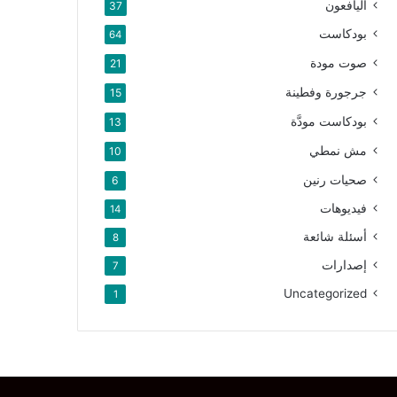
اليافعون
37
بودكاست
64
صوت مودة
21
جرجورة وفطينة
15
بودكاست مودَّة
13
مش نمطي
10
صحيات رنين
6
فيديوهات
14
أسئلة شائعة
8
إصدارات
7
Uncategorized
1