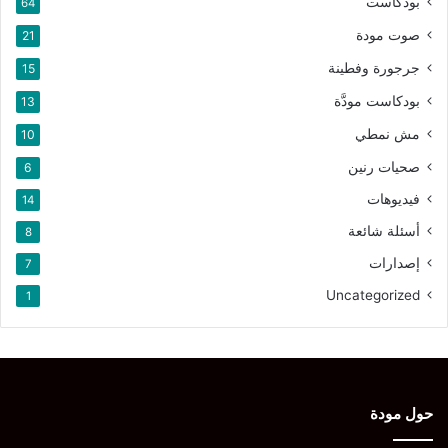
بودكاست
64
صوت مودة
21
جرجورة وفطينة
15
بودكاست مودَّة
13
مش نمطي
10
صحيات رنين
6
فيديوهات
14
أسئلة شائعة
8
إصدارات
7
Uncategorized
1
حول مودة