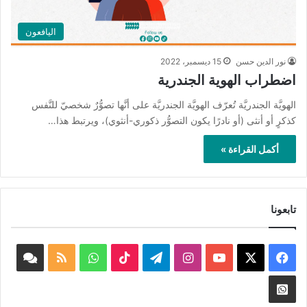
اليافعون
نور الدين حسن
15 ديسمبر، 2022
اضطراب الهوية الجندرية
الهويَّة الجندريَّة تُعرّف الهويَّة الجندريَّة على أنَّها تصوُّرٌ شخصيّ للنَّفس
كذكرٍ أو أنثى (أو نادرًا يكون التصوُّر ذكوري-أنثوي)، ويرتبط هذا…
أكمل القراءة »
تابعونا
‫X
فيسبوك
‫YouTube
انستقرام
تيلقرام
‫TikTok
واتساب
ملخص
book
الموقع
nnel
Whatsapp