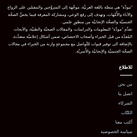
“مودَّة” هي منصَّة باللغة العربيَّة، موجَّهة إلى المتزوِّجين والمقبلين على الزواج
والآباء والأُمَّهات، وتهدف إلى رفع الوعي، ومشاركة المعرفة فيما يخصُّ الصحَّة
الجنسيَّة والصحَّة الإنجابيَّة من منظورٍ علمي.
تقدِّم “مودَّة” المعلومات والدراسات، والمقالات الصحيَّة والطبيَّة، والأبحاث
المُعدَّة من قبل الخبراء وأصحاب الاختصاص، ضمن أشكال إعلاميَّة متعدِّدة،
بالإضافة الى توفير قنوات للتَّواصل مع مجموعةٍ وازنة من الخبراء في مجالات
الصحَّة الجنسيَّة والإنجابيَّة والأُسريَّة.
للاطلاع
من نحن
اتصل بنا
الشركاء
الكتّاب
أكتب معنا
سياسة الخصوصية