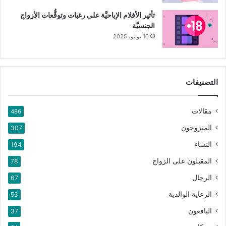
تأثير الأفلام الإباحيَّة على رغبات وتوقُّعات الأزواج
الجنسيَّة
10 يونيو، 2025
التصنيفات
مقالات
486
المتزوجون
307
النساء
194
المقبلون على الزواج
78
الرجال
67
الرعاية الوالدية
53
اليافعون
37