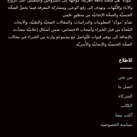
“مودَّة” هي منصَّة باللغة العربيَّة، موجَّهة إلى المتزوِّجين والمقبلين على الزواج
والآباء والأُمَّهات، وتهدف إلى رفع الوعي، ومشاركة المعرفة فيما يخصُّ الصحَّة
الجنسيَّة والصحَّة الإنجابيَّة من منظورٍ علمي.
تقدِّم “مودَّة” المعلومات والدراسات، والمقالات الصحيَّة والطبيَّة، والأبحاث
المُعدَّة من قبل الخبراء وأصحاب الاختصاص، ضمن أشكال إعلاميَّة متعدِّدة،
بالإضافة الى توفير قنوات للتَّواصل مع مجموعةٍ وازنة من الخبراء في مجالات
الصحَّة الجنسيَّة والإنجابيَّة والأُسريَّة.
للاطلاع
من نحن
اتصل بنا
الشركاء
الكتّاب
أكتب معنا
سياسة الخصوصية