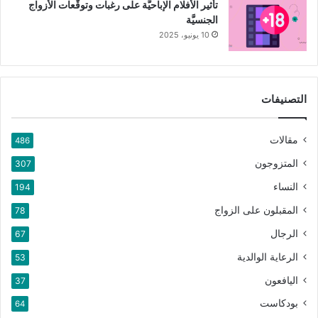
تأثير الأفلام الإباحيَّة على رغبات وتوقُّعات الأزواج
الجنسيَّة
10 يونيو، 2025
التصنيفات
مقالات
486
المتزوجون
307
النساء
194
المقبلون على الزواج
78
الرجال
67
الرعاية الوالدية
53
اليافعون
37
بودكاست
64