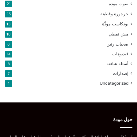
صوت مودة
21
جرجورة وفطينة
15
بودكاست مودَّة
13
مش نمطي
10
صحيات رنين
6
فيديوهات
14
أسئلة شائعة
8
إصدارات
7
Uncategorized
1
حول مودة