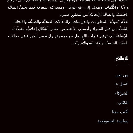
“مودَّة” هي منصَّة باللغة العربيَّة، موجَّهة إلى المتزوِّجين والمقبلين على الزواج
والآباء والأُمَّهات، وتهدف إلى رفع الوعي، ومشاركة المعرفة فيما يخصُّ الصحَّة
الجنسيَّة والصحَّة الإنجابيَّة من منظورٍ علمي.
تقدِّم “مودَّة” المعلومات والدراسات، والمقالات الصحيَّة والطبيَّة، والأبحاث
المُعدَّة من قبل الخبراء وأصحاب الاختصاص، ضمن أشكال إعلاميَّة متعدِّدة،
بالإضافة الى توفير قنوات للتَّواصل مع مجموعةٍ وازنة من الخبراء في مجالات
الصحَّة الجنسيَّة والإنجابيَّة والأُسريَّة.
للاطلاع
من نحن
اتصل بنا
الشركاء
الكتّاب
أكتب معنا
سياسة الخصوصية