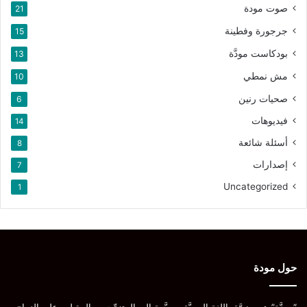
صوت مودة
21
جرجورة وفطينة
15
بودكاست مودَّة
13
مش نمطي
10
صحيات رنين
6
فيديوهات
14
أسئلة شائعة
8
إصدارات
7
Uncategorized
1
حول مودة