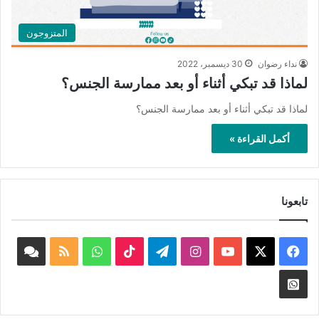
المتزوجون
نداء رضوان
30 ديسمبر، 2022
لماذا قد تبكي أثناء أو بعد ممارسة الجنس؟
لماذا قد تبكي أثناء أو بعد ممارسة الجنس؟
أكمل القراءة »
تابعونا
‫X
فيسبوك
‫YouTube
انستقرام
تيلقرام
‫TikTok
واتساب
ملخص
book
الموقع
nnel
Whatsapp
RSS
Channel