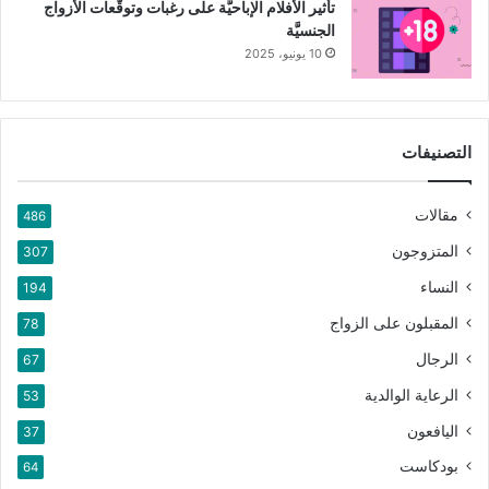
تأثير الأفلام الإباحيَّة على رغبات وتوقُّعات الأزواج
الجنسيَّة
10 يونيو، 2025
التصنيفات
مقالات
486
المتزوجون
307
النساء
194
المقبلون على الزواج
78
الرجال
67
الرعاية الوالدية
53
اليافعون
37
بودكاست
64