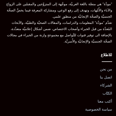
“مودَّة” هي منصَّة باللغة العربيَّة، موجَّهة إلى المتزوِّجين والمقبلين على الزواج
والآباء والأُمَّهات، وتهدف إلى رفع الوعي، ومشاركة المعرفة فيما يخصُّ الصحَّة
الجنسيَّة والصحَّة الإنجابيَّة من منظورٍ علمي.
تقدِّم “مودَّة” المعلومات والدراسات، والمقالات الصحيَّة والطبيَّة، والأبحاث
المُعدَّة من قبل الخبراء وأصحاب الاختصاص، ضمن أشكال إعلاميَّة متعدِّدة،
بالإضافة الى توفير قنوات للتَّواصل مع مجموعةٍ وازنة من الخبراء في مجالات
الصحَّة الجنسيَّة والإنجابيَّة والأُسريَّة.
للاطلاع
من نحن
اتصل بنا
الشركاء
الكتّاب
أكتب معنا
سياسة الخصوصية