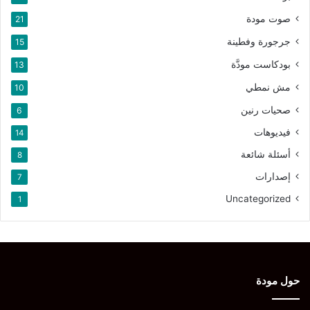
صوت مودة
21
جرجورة وفطينة
15
بودكاست مودَّة
13
مش نمطي
10
صحيات رنين
6
فيديوهات
14
أسئلة شائعة
8
إصدارات
7
Uncategorized
1
حول مودة