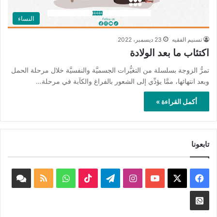
النساء
تسنيم الفقيه
23 ديسمبر، 2022
اكتئاب ما بعد الولادة
تمرُّ الزوجة بسلسلة من التغيُّرات الجسميَّة والنفسيَّة خلال مرحلة الحمل
وبعد انتهائها، ممَّا يؤدِّي إلى الشعور بالفراغ والكآبة في مرحلة…
أكمل القراءة »
تابعونا
‫X
فيسبوك
‫YouTube
انستقرام
تيلقرام
‫TikTok
واتساب
ملخص
book
الموقع
nnel
Whatsapp
RSS