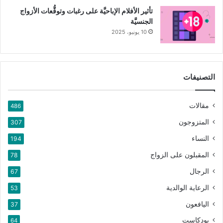
تأثير الأفلام الإباحيَّة على رغبات وتوقُّعات الأزواج
الجنسيَّة
10 يونيو، 2025
التصنيفات
مقالات
486
المتزوجون
307
النساء
194
المقبلون على الزواج
78
الرجال
67
الرعاية الوالدية
53
اليافعون
37
بودكاست
64