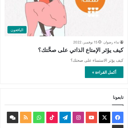
اليافعون
نداء رضوان
15 نوفمبر، 2022
كيف يؤثر الإمتاع الذاتي على صحَّتك؟
كيف يؤثر الاستمناء على صحتك؟
أكمل القراءة »
تابعونا
‫X
فيسبوك
‫YouTube
انستقرام
تيلقرام
‫TikTok
واتساب
ملخص
book