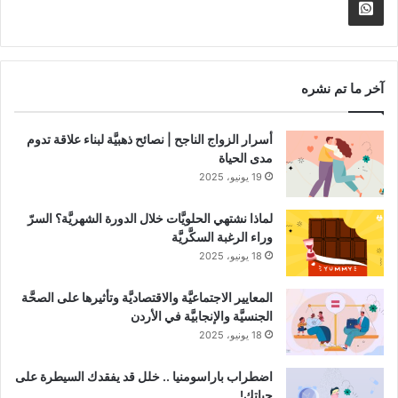
الموقع
nnel
Whatsapp
RSS
Channel
آخر ما تم نشره
أسرار الزواج الناجح | نصائح ذهبيَّة لبناء علاقة تدوم
مدى الحياة
19 يونيو، 2025
لماذا نشتهي الحلويَّات خلال الدورة الشهريَّة؟ السرّ
وراء الرغبة السكَّريَّة
18 يونيو، 2025
المعايير الاجتماعيَّة والاقتصاديَّة وتأثيرها على الصحَّة
الجنسيَّة والإنجابيَّة في الأردن
18 يونيو، 2025
اضطراب باراسومنيا .. خلل قد يفقدك السيطرة على
حياتك!