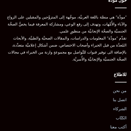
حول مودة
“مودَّة” هي منصَّة باللغة العربيَّة، موجَّهة إلى المتزوِّجين والمقبلين على الزواج
والآباء والأُمَّهات، وتهدف إلى رفع الوعي، ومشاركة المعرفة فيما يخصُّ الصحَّة
الجنسيَّة والصحَّة الإنجابيَّة من منظورٍ علمي.
تقدِّم “مودَّة” المعلومات والدراسات، والمقالات الصحيَّة والطبيَّة، والأبحاث
المُعدَّة من قبل الخبراء وأصحاب الاختصاص، ضمن أشكال إعلاميَّة متعدِّدة،
بالإضافة الى توفير قنوات للتَّواصل مع مجموعةٍ وازنة من الخبراء في مجالات
الصحَّة الجنسيَّة والإنجابيَّة والأُسريَّة.
للاطلاع
من نحن
اتصل بنا
الشركاء
الكتّاب
أكتب معنا