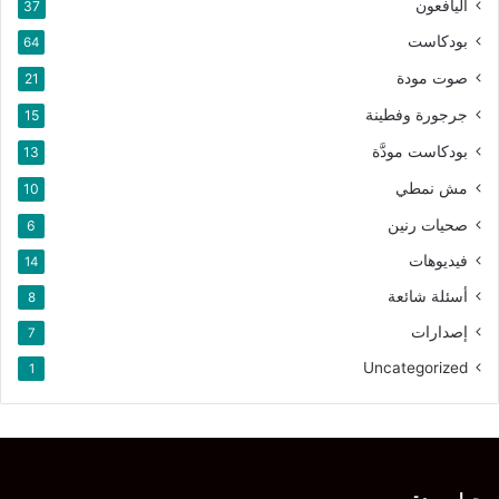
اليافعون
37
بودكاست
64
صوت مودة
21
جرجورة وفطينة
15
بودكاست مودَّة
13
مش نمطي
10
صحيات رنين
6
فيديوهات
14
أسئلة شائعة
8
إصدارات
7
Uncategorized
1