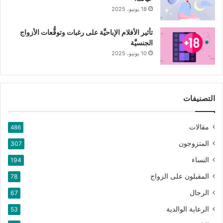
18 يونيو، 2025
تأثير الأفلام الإباحيَّة على رغبات وتوقُّعات الأزواج
الجنسيَّة
10 يونيو، 2025
التصنيفات
مقالات
486
المتزوجون
307
النساء
194
المقبلون على الزواج
78
الرجال
67
الرعاية الوالدية
53