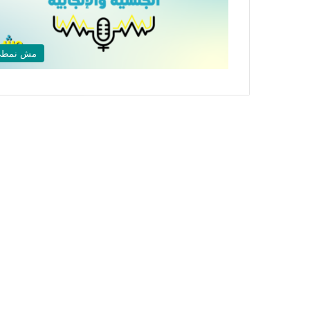
مش نمط