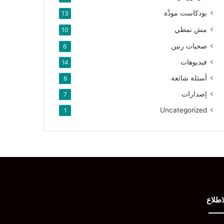
بودكاست مودَّة
13
مش نمطي
10
صحيات رنين
6
فيديوهات
14
أسئلة شائعة
8
إصدارات
7
Uncategorized
1
اطلاع