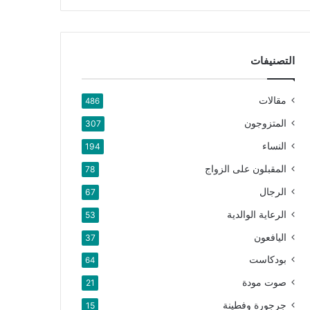
التصنيفات
مقالات
486
المتزوجون
307
النساء
194
المقبلون على الزواج
78
الرجال
67
الرعاية الوالدية
53
اليافعون
37
بودكاست
64
صوت مودة
21
جرجورة وفطينة
15