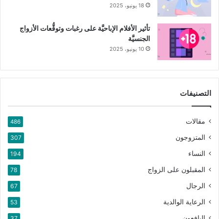
18 يونيو، 2025
تأثير الأفلام الإباحيَّة على رغبات وتوقُّعات الأزواج
الجنسيَّة
10 يونيو، 2025
التصنيفات
مقالات
486
المتزوجون
307
النساء
194
المقبلون على الزواج
78
الرجال
67
الرعاية الوالدية
53
اليافعون
37