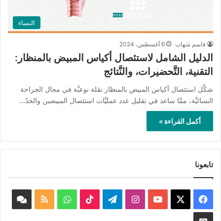
النساء
قاسم شهاب
6 أغسطس، 2024
الدليل الشامل لاستئصال أكياس المبيض بالمنظار:
التقنية، التَّحضيرات، والنَّتائج
شكَّل استئصال أكياس المبيض بالمنظار نقلة نوعيَّة في مجال الجراحة
النسائيَّة، ممَّا ساعد في تقليل عدد عمليَّات استئصال المبيضين والحدّ…
أكمل القراءة »
تابعونا
‫X
فيسبوك
‫YouTube
انستقرام
تيلقرام
‫TikTok
واتساب
ملخص
book
الموقع
nnel