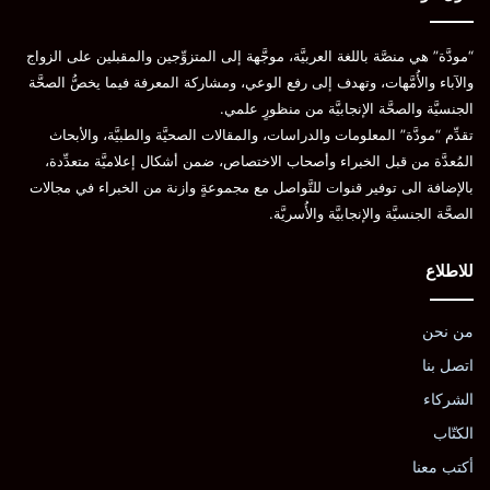
“مودَّة” هي منصَّة باللغة العربيَّة، موجَّهة إلى المتزوِّجين والمقبلين على الزواج
والآباء والأُمَّهات، وتهدف إلى رفع الوعي، ومشاركة المعرفة فيما يخصُّ الصحَّة
الجنسيَّة والصحَّة الإنجابيَّة من منظورٍ علمي.
تقدِّم “مودَّة” المعلومات والدراسات، والمقالات الصحيَّة والطبيَّة، والأبحاث
المُعدَّة من قبل الخبراء وأصحاب الاختصاص، ضمن أشكال إعلاميَّة متعدِّدة،
بالإضافة الى توفير قنوات للتَّواصل مع مجموعةٍ وازنة من الخبراء في مجالات
الصحَّة الجنسيَّة والإنجابيَّة والأُسريَّة.
للاطلاع
من نحن
اتصل بنا
الشركاء
الكتّاب
أكتب معنا