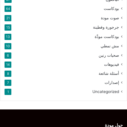
بودكاست
64
صوت مودة
21
جرجورة وفطينة
15
بودكاست مودَّة
13
مش نمطي
10
صحيات رنين
6
فيديوهات
14
أسئلة شائعة
8
إصدارات
7
Uncategorized
1
حول مودة