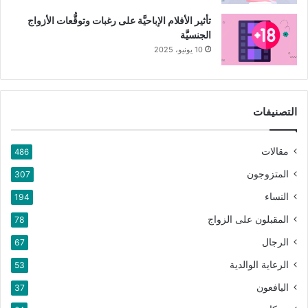
تأثير الأفلام الإباحيَّة على رغبات وتوقُّعات الأزواج
الجنسيَّة
10 يونيو، 2025
التصنيفات
مقالات
486
المتزوجون
307
النساء
194
المقبلون على الزواج
78
الرجال
67
الرعاية الوالدية
53
اليافعون
37