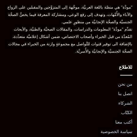
“مودَّة” هي منصَّة باللغة العربيَّة، موجَّهة إلى المتزوِّجين والمقبلين على الزواج
والآباء والأُمَّهات، وتهدف إلى رفع الوعي، ومشاركة المعرفة فيما يخصُّ الصحَّة
الجنسيَّة والصحَّة الإنجابيَّة من منظورٍ علمي.
تقدِّم “مودَّة” المعلومات والدراسات، والمقالات الصحيَّة والطبيَّة، والأبحاث
المُعدَّة من قبل الخبراء وأصحاب الاختصاص، ضمن أشكال إعلاميَّة متعدِّدة،
بالإضافة الى توفير قنوات للتَّواصل مع مجموعةٍ وازنة من الخبراء في مجالات
الصحَّة الجنسيَّة والإنجابيَّة والأُسريَّة.
للاطلاع
من نحن
اتصل بنا
الشركاء
الكتّاب
أكتب معنا
سياسة الخصوصية