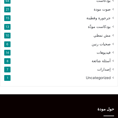
بودكاست
64
صوت مودة
21
جرجورة وفطينة
15
بودكاست مودَّة
13
مش نمطي
10
صحيات رنين
6
فيديوهات
14
أسئلة شائعة
8
إصدارات
7
Uncategorized
1
حول مودة