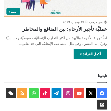
النساء
إسراء رجب
19 نوفمبر، 2023
عمليَّة تأجير الأرحام؛ بين المنافع والمخاطر
تُعدُّ تجربة الأُمّومة والأبوة من أكثر التجارب الإنسانيَّة خصوصيَّة وحساسيَّة
وقربًا إلى النفس، وفي ظل المصاعب الإنجابيَّة التي قد يعاني…
أكمل القراءة »
تابعونا
‫X
فيسبوك
‫YouTube
انستقرام
تيلقرام
‫TikTok
واتساب
ملخص
book
الموقع
nnel
Whatsapp