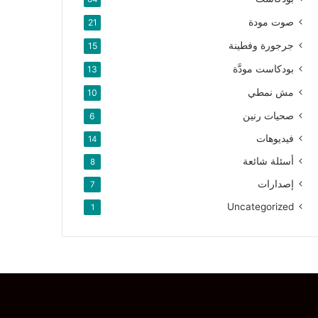
صوت مودة
21
جرجورة وفطينة
15
بودكاست مودَّة
13
مش نمطي
10
صحيات رنين
6
فيديوهات
14
أسئلة شائعة
8
إصدارات
7
Uncategorized
1