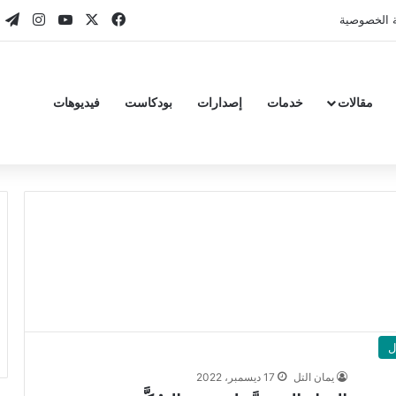
‫X
فيسبوك
‫YouTube
انستقر
تي
 الخصوصية
مقالات
خدمات
إصدارات
بودكاست
فيديوهات
ل
يمان التل
17 ديسمبر، 2022