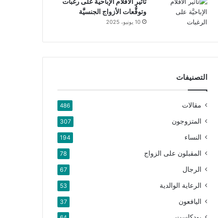
تأثير الأفلام الإباحيَّة على رغبات
وتوقُّعات الأزواج الجنسيَّة
10 يونيو، 2025
التصنيفات
مقالات
486
المتزوجون
307
النساء
194
المقبلون على الزواج
78
الرجال
67
الرعاية الوالدية
53
اليافعون
37
بودكاست
64