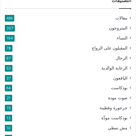
التصنيفات
مقالات
486
المتزوجون
307
النساء
194
المقبلون على الزواج
78
الرجال
67
الرعاية الوالدية
53
اليافعون
37
بودكاست
64
صوت مودة
21
جرجورة وفطينة
15
بودكاست مودَّة
13
مش نمطي
10