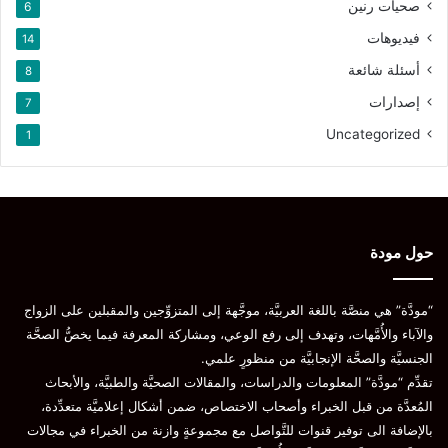
صحيات رنين
6
فيديوهات
14
أسئلة شائعة
8
إصدارات
7
Uncategorized
1
حول مودة
“مودَّة” هي منصَّة باللغة العربيَّة، موجَّهة إلى المتزوِّجين والمقبلين على الزواج
والآباء والأُمَّهات، وتهدف إلى رفع الوعي، ومشاركة المعرفة فيما يخصُّ الصحَّة
الجنسيَّة والصحَّة الإنجابيَّة من منظورٍ علمي.
تقدِّم “مودَّة” المعلومات والدراسات، والمقالات الصحيَّة والطبيَّة، والأبحاث
المُعدَّة من قبل الخبراء وأصحاب الاختصاص، ضمن أشكال إعلاميَّة متعدِّدة،
بالإضافة الى توفير قنوات للتَّواصل مع مجموعةٍ وازنة من الخبراء في مجالات