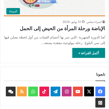
النساء
اسراء سامي
31 يوليو، 2024
الإباضة ورحلة المرأة من الحيض إلى الحمل
تُعدّ الدورة الشهرية -التي تمر بها أجسام الفتيات من أول لحظة يصلن فيها
إلى سن البلوغ- رحلة بيولوجية معقدة يستعد…
أكمل القراءة »
تابعونا
‫X
فيسبوك
‫YouTube
انستقرام
تيلقرام
‫TikTok
واتساب
ملخص
book
الموقع
nnel
Whatsapp