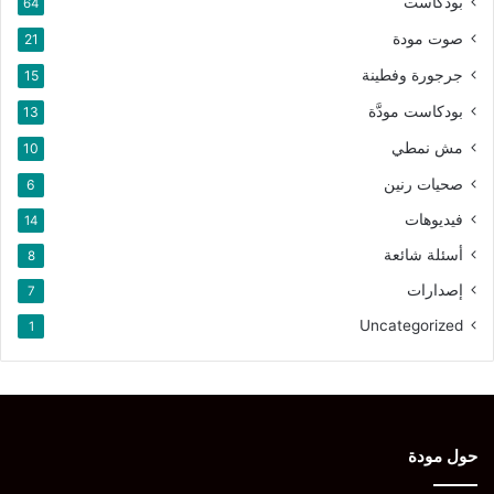
بودكاست
64
صوت مودة
21
جرجورة وفطينة
15
بودكاست مودَّة
13
مش نمطي
10
صحيات رنين
6
فيديوهات
14
أسئلة شائعة
8
إصدارات
7
Uncategorized
1
حول مودة