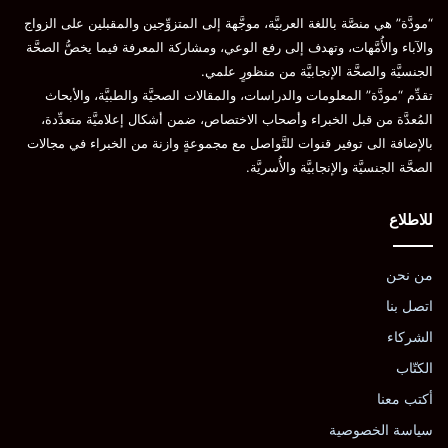
“مودَّة” هي منصَّة باللغة العربيَّة، موجَّهة إلى المتزوِّجين والمقبلين على الزواج
والآباء والأُمَّهات، وتهدف إلى رفع الوعي، ومشاركة المعرفة فيما يخصُّ الصحَّة
الجنسيَّة والصحَّة الإنجابيَّة من منظورٍ علمي.
تقدِّم “مودَّة” المعلومات والدراسات، والمقالات الصحيَّة والطبيَّة، والأبحاث
المُعدَّة من قبل الخبراء وأصحاب الاختصاص، ضمن أشكال إعلاميَّة متعدِّدة،
بالإضافة الى توفير قنوات للتَّواصل مع مجموعةٍ وازنة من الخبراء في مجالات
الصحَّة الجنسيَّة والإنجابيَّة والأُسريَّة.
للاطلاع
من نحن
اتصل بنا
الشركاء
الكتّاب
أكتب معنا
سياسة الخصوصية