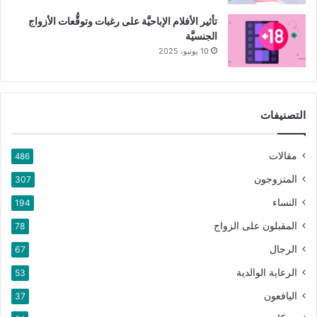
تأثير الأفلام الإباحيَّة على رغبات وتوقُّعات الأزواج
الجنسيَّة
10 يونيو، 2025
التصنيفات
مقالات
486
المتزوجون
307
النساء
194
المقبلون على الزواج
78
الرجال
67
الرعاية الوالدية
53
اليافعون
37