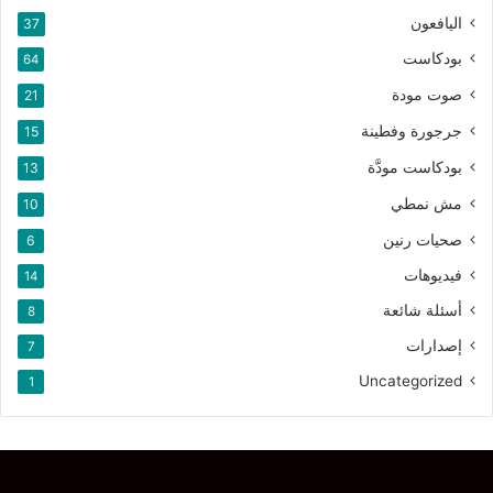
اليافعون
37
بودكاست
64
صوت مودة
21
جرجورة وفطينة
15
بودكاست مودَّة
13
مش نمطي
10
صحيات رنين
6
فيديوهات
14
أسئلة شائعة
8
إصدارات
7
Uncategorized
1