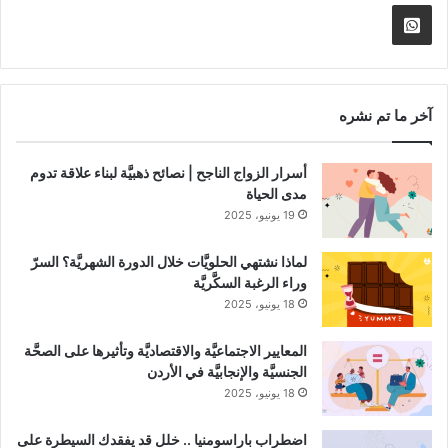
الموقع
nnel
Whatsapp
RSS
Channel
آخر ما تم نشره
أسرار الزواج الناجح | نصائح ذهبيَّة لبناء علاقة تدوم
مدى الحياة
19 يونيو، 2025
لماذا نشتهي الحلويَّات خلال الدورة الشهريَّة؟ السرّ
وراء الرغبة السكَّريَّة
18 يونيو، 2025
المعايير الاجتماعيَّة والاقتصاديَّة وتأثيرها على الصحَّة
الجنسيَّة والإنجابيَّة في الأردن
18 يونيو، 2025
اضطراب باراسومنيا .. خلل قد يفقدك السيطرة على