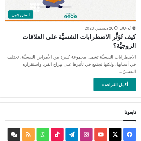
المتزوجون
أية خالد
26 ديسمبر، 2023
كيف تُؤثِّر الاضطرابات النفسيَّة على العلاقات
الزوجيَّة؟
الاضطرابات النفسيَّة تشمل مجموعة كبيرة من الأمراض النفسيَّة، تختلف
في أسبابها، ولكنها تجتمع في تأثيرها على مِزاج الفرد واستقراره
النفسيّ…
أكمل القراءة »
تابعونا
‫X
فيسبوك
‫YouTube
انستقرام
تيلقرام
‫TikTok
واتساب
ملخص
book