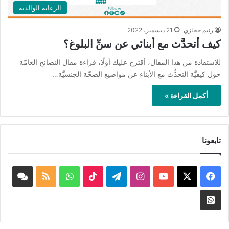
الرعاية الوالدية
رنيم حجازي
21 ديسمبر، 2022
كيف أتحدَّث مع أبنائي عن سنِّ البلوغ؟
للاستفادة من هذا المقال، أقترح عليك أولًا، قراءة مقال النصائح العامّة
حول كيفيَّة التحدُّث مع الأبناء عن مواضيع الصحّة الجنسيَّة…
أكمل القراءة »
تابعونا
‫X
فيسبوك
‫YouTube
انستقرام
تيلقرام
‫TikTok
واتساب
ملخص
book
الموقع
nnel
Whatsapp
RSS
Channel