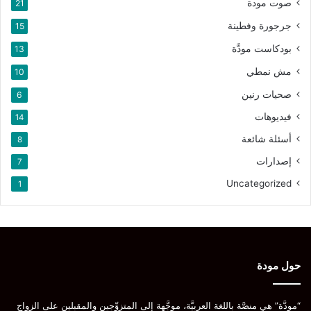
صوت مودة
21
جرجورة وفطينة
15
بودكاست مودَّة
13
مش نمطي
10
صحيات رنين
6
فيديوهات
14
أسئلة شائعة
8
إصدارات
7
Uncategorized
1
حول مودة
“مودَّة” هي منصَّة باللغة العربيَّة، موجَّهة إلى المتزوِّجين والمقبلين على الزواج