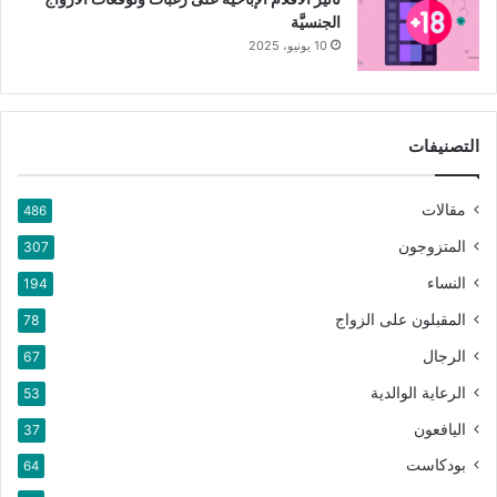
الجنسيَّة
10 يونيو، 2025
التصنيفات
مقالات
486
المتزوجون
307
النساء
194
المقبلون على الزواج
78
الرجال
67
الرعاية الوالدية
53
اليافعون
37
بودكاست
64