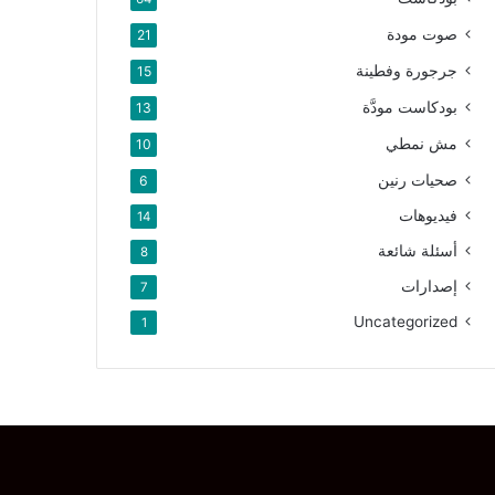
صوت مودة
21
جرجورة وفطينة
15
بودكاست مودَّة
13
مش نمطي
10
صحيات رنين
6
فيديوهات
14
أسئلة شائعة
8
إصدارات
7
Uncategorized
1