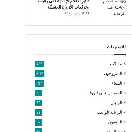
تأثير الأفلام الإباحيَّة على رغبات
وتوقُّعات الأزواج الجنسيَّة
10 يونيو، 2025
التصنيفات
مقالات
486
المتزوجون
307
النساء
194
المقبلون على الزواج
78
الرجال
67
الرعاية الوالدية
53
اليافعون
37
بودكاست
64