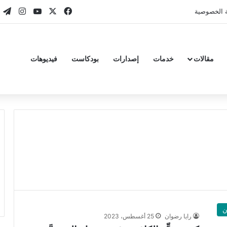
‫X
فيسبوك
‫YouTube
انستقر
تي
 الخصوصية
مقالات
خدمات
إصدارات
بودكاست
فيديوهات
ن
رايا رضوان
25 أغسطس، 2023