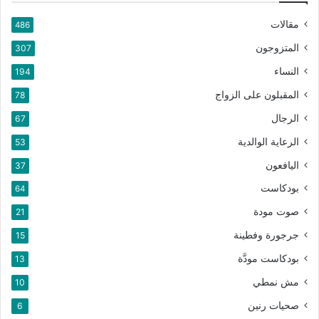
مقالات
486
المتزوجون
307
النساء
194
المقبلون على الزواج
78
الرجال
67
الرعاية الوالدية
53
اليافعون
37
بودكاست
64
صوت مودة
21
جرجورة وفطينة
15
بودكاست مودَّة
13
مش نمطي
10
صحيات رنين
6