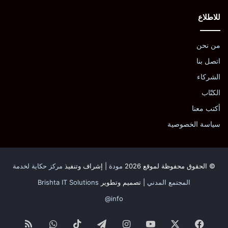
للاطلاع
من نحن
اتصل بنا
الشركاء
الكتّاب
أكتب معنا
سياسة الخصوصية
© الحقوق محفوظة لموقع 2026
مودة
| إشراف وتنفيذ
مركز حكاية لخدمة
المجتمع المدني
| تصميم وتطوير
Brishta IT Solutions
info@
فيسبوك
‫X
‫YouTube
انستقرام
تيلقرام
‫TikTok
واتساب
ملخص