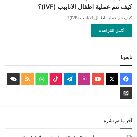
كيف تتم عملية اطفال الانابيب (IVF)؟
كيف تتم عملية اطفال الانابيب (IVF)؟
أكمل القراءة »
تابعونا
‫X
فيسبوك
‫YouTube
انستقرام
تيلقرام
‫TikTok
واتساب
ملخص
book
الموقع
nnel
Whatsapp
RSS
Channel
آخر ما تم نشره