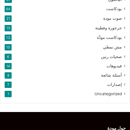
بودكاست
64
صوت مودة
21
جرجورة وفطينة
15
بودكاست مودَّة
13
مش نمطي
10
صحيات رنين
6
فيديوهات
14
أسئلة شائعة
8
إصدارات
7
Uncategorized
1
حول مودة