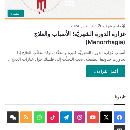
النساء
قاسم شهاب
1 أغسطس، 2024
غزارة الدورة الشهريَّة؛ الأسباب والعلاج
(Menorrhagia)
أسباب غزارة الدورة الشهريَّة كثيرة ومتعدِّدة، وقد تتطلَّب العلاج إذا
تجاوزت حدودها الطبيعيَّة. يجب التحدُّث إلى طبيبك حول خيارات العلاج…
أكمل القراءة »
تابعونا
‫X
فيسبوك
‫YouTube
انستقرام
تيلقرام
‫TikTok
واتساب
ملخص
book
الموقع
nnel