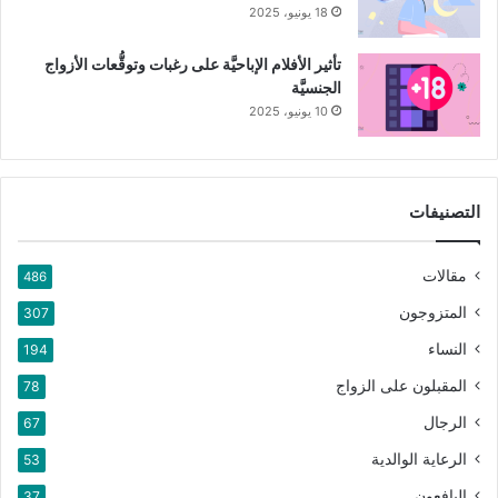
18 يونيو، 2025
تأثير الأفلام الإباحيَّة على رغبات وتوقُّعات الأزواج
الجنسيَّة
10 يونيو، 2025
التصنيفات
مقالات
486
المتزوجون
307
النساء
194
المقبلون على الزواج
78
الرجال
67
الرعاية الوالدية
53
اليافعون
37