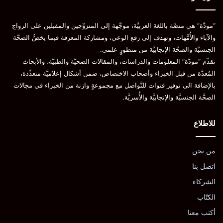
“مودَّة” هي منصَّة باللغة العربيَّة، موجَّهة إلى المتزوِّجين والمقبلين على الزواج
والآباء والأُمَّهات، وتهدف إلى رفع الوعي، ومشاركة المعرفة فيما يخصُّ الصحَّة
الجنسيَّة والصحَّة الإنجابيَّة من منظورٍ علمي.
تقدِّم “مودَّة” المعلومات والدراسات، والمقالات الصحيَّة والطبيَّة، والأبحاث
المُعدَّة من قبل الخبراء وأصحاب الاختصاص، ضمن أشكال إعلاميَّة متعدِّدة،
بالإضافة الى توفير قنوات للتَّواصل مع مجموعةٍ وازنة من الخبراء في مجالات
الصحَّة الجنسيَّة والإنجابيَّة والأُسريَّة.
للاطلاع
من نحن
اتصل بنا
الشركاء
الكتّاب
أكتب معنا