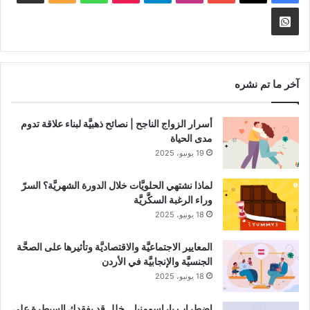
الموقع
nnel
Whatsapp
RSS
Channel
آخر ما تم نشره
أسرار الزواج الناجح | نصائح ذهبيَّة لبناء علاقة تدوم
مدى الحياة
19 يونيو، 2025
لماذا نشتهي الحلويَّات خلال الدورة الشهريَّة؟ السرّ
وراء الرغبة السكَّريَّة
18 يونيو، 2025
المعايير الاجتماعيَّة والاقتصاديَّة وتأثيرها على الصحَّة
الجنسيَّة والإنجابيَّة في الأردن
18 يونيو، 2025
اضطراب باراسومنيا .. خلل قد يفقدك السيطرة على