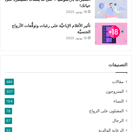
حياتك!
18 يونيو، 2025
تأثير الأفلام الإباحيَّة على رغبات وتوقُّعات الأزواج
الجنسيَّة
10 يونيو، 2025
التصنيفات
مقالات
486
المتزوجون
307
النساء
194
المقبلون على الزواج
78
الرجال
67
الرعاية الوالدية
53