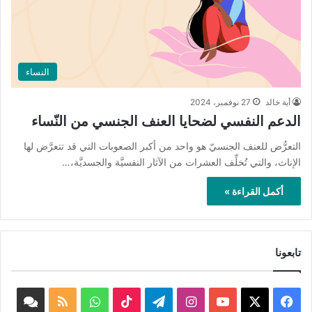
النساء
أية خالد
27 نوفمبر، 2024
الدعم النفسي لضحايا العنف الجنسي من النّساء
التعرُّض للعنف الجنسيّ هو واحد من أكبر الصعوبات التي قد تتعرَّض لها
الإناث، والتي تُخلِّف العشرات من الآثار النفسيَّة والجسديَّة،…
أكمل القراءة »
تابعونا
‫X
فيسبوك
‫YouTube
انستقرام
تيلقرام
‫TikTok
واتساب
ملخص
book