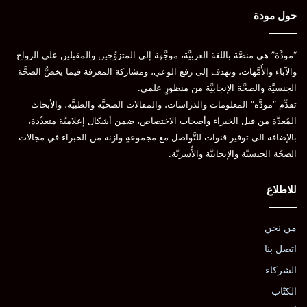
حول مودة
“مودَّة” هي منصَّة باللغة العربيَّة، موجَّهة إلى المتزوِّجين والمقبلين على الزواج
والآباء والأُمَّهات، وتهدف إلى رفع الوعي، ومشاركة المعرفة فيما يخصُّ الصحَّة
الجنسيَّة والصحَّة الإنجابيَّة من منظورٍ علمي.
تقدِّم “مودَّة” المعلومات والدراسات، والمقالات الصحيَّة والطبيَّة، والأبحاث
المُعدَّة من قبل الخبراء وأصحاب الاختصاص، ضمن أشكال إعلاميَّة متعدِّدة،
بالإضافة الى توفير قنوات للتَّواصل مع مجموعةٍ وازنة من الخبراء في مجالات
الصحَّة الجنسيَّة والإنجابيَّة والأُسريَّة.
للاطلاع
من نحن
اتصل بنا
الشركاء
الكتّاب