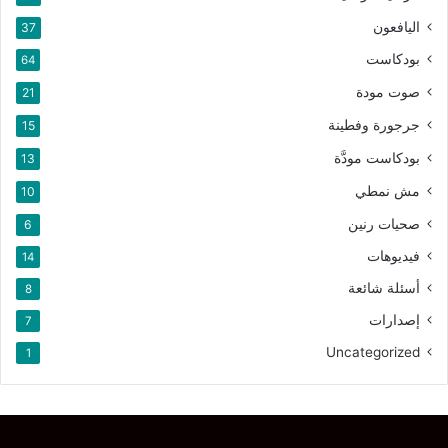
اليافعون
37
بودكاست
64
صوت مودة
21
جرجورة وفطينة
15
بودكاست مودَّة
13
مش نمطي
10
صحيات رنين
6
فيديوهات
14
أسئلة شائعة
8
إصدارات
7
Uncategorized
1