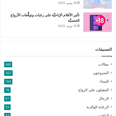
18 يونيو، 2025
تأثير الأفلام الإباحيَّة على رغبات وتوقُّعات الأزواج
الجنسيَّة
10 يونيو، 2025
التصنيفات
مقالات
486
المتزوجون
307
النساء
194
المقبلون على الزواج
78
الرجال
67
الرعاية الوالدية
53
اليافعون
37