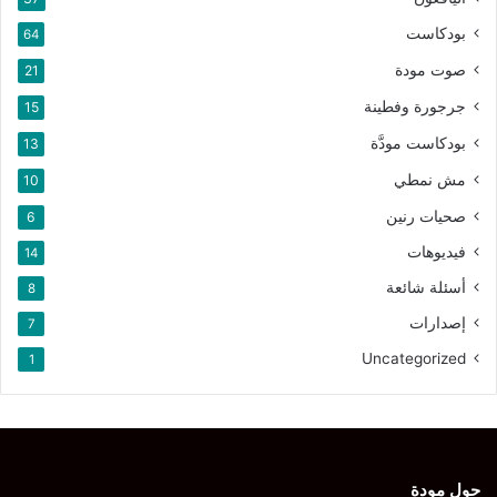
بودكاست
64
صوت مودة
21
جرجورة وفطينة
15
بودكاست مودَّة
13
مش نمطي
10
صحيات رنين
6
فيديوهات
14
أسئلة شائعة
8
إصدارات
7
Uncategorized
1
حول مودة