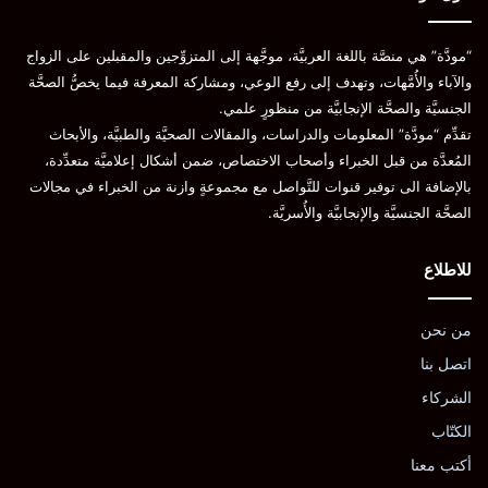
“مودَّة” هي منصَّة باللغة العربيَّة، موجَّهة إلى المتزوِّجين والمقبلين على الزواج
والآباء والأُمَّهات، وتهدف إلى رفع الوعي، ومشاركة المعرفة فيما يخصُّ الصحَّة
الجنسيَّة والصحَّة الإنجابيَّة من منظورٍ علمي.
تقدِّم “مودَّة” المعلومات والدراسات، والمقالات الصحيَّة والطبيَّة، والأبحاث
المُعدَّة من قبل الخبراء وأصحاب الاختصاص، ضمن أشكال إعلاميَّة متعدِّدة،
بالإضافة الى توفير قنوات للتَّواصل مع مجموعةٍ وازنة من الخبراء في مجالات
الصحَّة الجنسيَّة والإنجابيَّة والأُسريَّة.
للاطلاع
من نحن
اتصل بنا
الشركاء
الكتّاب
أكتب معنا