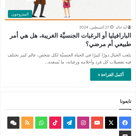
المتزوجون
أية خالد
27 أغسطس، 2024
البارافيليا أو الرغبات الجنسيَّة الغريبة، هل هي أمر
طبيعي أم مرضي؟
يلعب الخيال دورًا كبيرًا في الحياة الجنسيَّة لكل شخص، عالم كبير تختلف
فيه تفضيلات كل فرد وأحلامه ورغباته، ما يُسعده…
أكمل القراءة »
تابعونا
‫X
فيسبوك
‫YouTube
انستقرام
تيلقرام
‫TikTok
واتساب
ملخص
book
الموقع
nnel