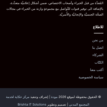
المُعدَّة من قبل الخبراء وأصحاب الاختصاص، ضمن أشكال إعلاميَّة متعدِّدة،
بالإضافة الى توفير قنوات للتَّواصل مع مجموعةٍ وازنة من الخبراء في مجالات
الصحَّة الجنسيَّة والإنجابيَّة والأُسريَّة.
للاطلاع
من نحن
اتصل بنا
الشركاء
الكتّاب
أكتب معنا
سياسة الخصوصية
© الحقوق محفوظة لموقع 2026
مودة
| إشراف وتنفيذ
مركز حكاية لخدمة
المجتمع المدني
| تصميم وتطوير
Brishta IT Solutions