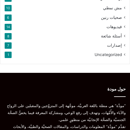
مش نمطي
10
صحيات رنين
6
فيديوهات
14
أسئلة شائعة
8
إصدارات
7
Uncategorized
1
حول مودة
“مودَّة” هي منصَّة باللغة العربيَّة، موجَّهة إلى المتزوِّجين والمقبلين على الزواج
والآباء والأُمَّهات، وتهدف إلى رفع الوعي، ومشاركة المعرفة فيما يخصُّ الصحَّة
الجنسيَّة والصحَّة الإنجابيَّة من منظورٍ علمي.
تقدِّم “مودَّة” المعلومات والدراسات، والمقالات الصحيَّة والطبيَّة، والأبحاث