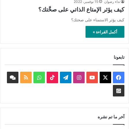
نداء رضوان
15 نوفمبر، 2022
كيف يؤثر الإمتاع الذاتي على صحَّتك؟
كيف يؤثر الاستمناء على صحتك؟
أكمل القراءة »
تابعونا
‫X
فيسبوك
‫YouTube
انستقرام
تيلقرام
‫TikTok
واتساب
ملخص
book
الموقع
nnel
Whatsapp
RSS
Channel
آخر ما تم نشره