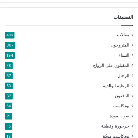
التصنيفات
مقالات
486
المتزوجون
307
النساء
194
المقبلون على الزواج
78
الرجال
67
الرعاية الوالدية
53
اليافعون
37
بودكاست
64
صوت مودة
21
جرجورة وفطينة
15
بودكاست مودَّة
13