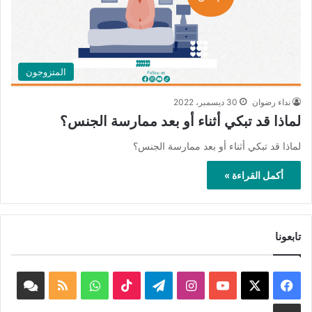
المتزوجون
نداء رضوان
30 ديسمبر، 2022
لماذا قد تبكي أثناء أو بعد ممارسة الجنس؟
لماذا قد تبكي أثناء أو بعد ممارسة الجنس؟
أكمل القراءة »
تابعونا
‫X
فيسبوك
‫YouTube
انستقرام
تيلقرام
‫TikTok
واتساب
ملخص
book