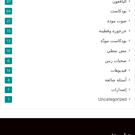
اليافعون
37
بودكاست
64
صوت مودة
21
جرجورة وفطينة
15
بودكاست مودَّة
13
مش نمطي
10
صحيات رنين
6
فيديوهات
14
أسئلة شائعة
8
إصدارات
7
Uncategorized
1
حول مودة