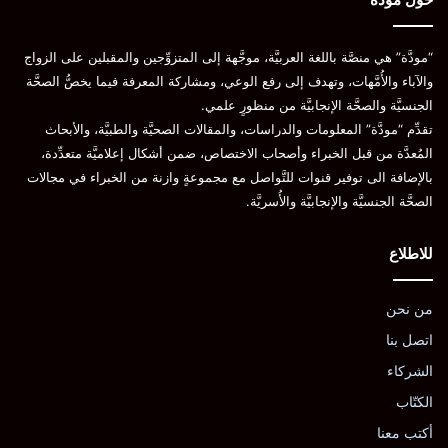
“مودَّة” هي منصَّة باللغة العربيَّة، موجَّهة إلى المتزوِّجين والمقبلين على الزواج
والآباء والأُمَّهات، وتهدف إلى رفع الوعي، ومشاركة المعرفة فيما يخصُّ الصحَّة
الجنسيَّة والصحَّة الإنجابيَّة من منظورٍ علمي.
تقدِّم “مودَّة” المعلومات والدراسات، والمقالات الصحيَّة والطبيَّة، والأبحاث
المُعدَّة من قبل الخبراء وأصحاب الاختصاص، ضمن أشكال إعلاميَّة متعدِّدة،
بالإضافة الى توفير قنوات للتَّواصل مع مجموعةٍ وازنة من الخبراء في مجالات
الصحَّة الجنسيَّة والإنجابيَّة والأُسريَّة.
للاطلاع
من نحن
اتصل بنا
الشركاء
الكتّاب
أكتب معنا