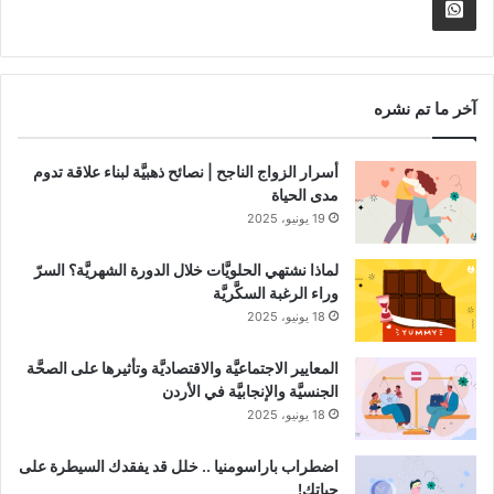
الموقع
nnel
Whatsapp
RSS
Channel
آخر ما تم نشره
أسرار الزواج الناجح | نصائح ذهبيَّة لبناء علاقة تدوم
مدى الحياة
19 يونيو، 2025
لماذا نشتهي الحلويَّات خلال الدورة الشهريَّة؟ السرّ
وراء الرغبة السكَّريَّة
18 يونيو، 2025
المعايير الاجتماعيَّة والاقتصاديَّة وتأثيرها على الصحَّة
الجنسيَّة والإنجابيَّة في الأردن
18 يونيو، 2025
اضطراب باراسومنيا .. خلل قد يفقدك السيطرة على
حياتك!