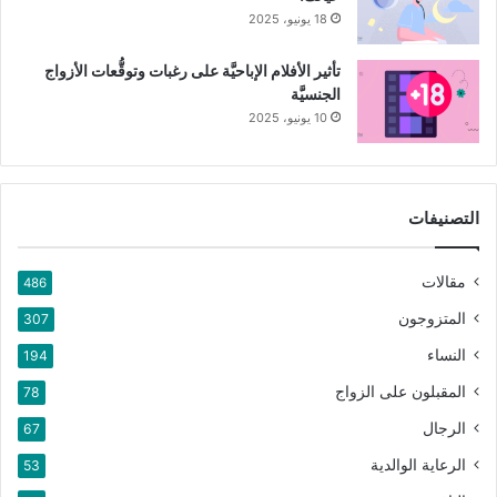
18 يونيو، 2025
تأثير الأفلام الإباحيَّة على رغبات وتوقُّعات الأزواج
الجنسيَّة
10 يونيو، 2025
التصنيفات
مقالات
486
المتزوجون
307
النساء
194
المقبلون على الزواج
78
الرجال
67
الرعاية الوالدية
53