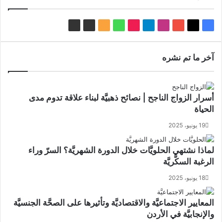
‫X
فيسبوك
‫YouTube
انستقرام
تيلقرام
‫TikTok
واتساب
ملخص
Facebook
Whatsapp
الموقع
Channel
Channel
RSS
آخر ما تم نشره
أسرار الزواج الناجح | نصائح ذهبيَّة لبناء علاقة تدوم مدى
الحياة
19 يونيو، 2025
لماذا نشتهي الحلويَّات خلال الدورة الشهريَّة؟ السرّ وراء
الرغبة السكَّريَّة
18 يونيو، 2025
المعايير الاجتماعيَّة والاقتصاديَّة وتأثيرها على الصحَّة الجنسيَّة
والإنجابيَّة في الأردن