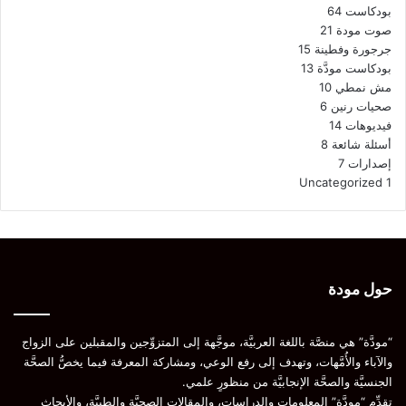
بودكاست
64
صوت مودة
21
جرجورة وفطينة
15
بودكاست مودَّة
13
مش نمطي
10
صحيات رنين
6
فيديوهات
14
أسئلة شائعة
8
إصدارات
7
Uncategorized
1
حول مودة
“مودَّة” هي منصَّة باللغة العربيَّة، موجَّهة إلى المتزوِّجين والمقبلين على الزواج
والآباء والأُمَّهات، وتهدف إلى رفع الوعي، ومشاركة المعرفة فيما يخصُّ الصحَّة
الجنسيَّة والصحَّة الإنجابيَّة من منظورٍ علمي.
تقدِّم “مودَّة” المعلومات والدراسات، والمقالات الصحيَّة والطبيَّة، والأبحاث