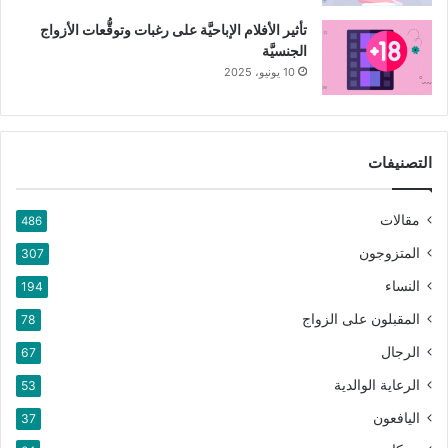
تأثير الأفلام الإباحيَّة على رغبات وتوقُّعات الأزواج
الجنسيَّة
10 يونيو، 2025
التصنيفات
مقالات
486
المتزوجون
307
النساء
194
المقبلون على الزواج
78
الرجال
67
الرعاية الوالدية
53
اليافعون
37