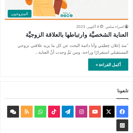
المتزوجون
اسراء سامي
4 أكتوبر، 2023
العناية الشخصيَّة وارتباطها بالعلاقة الزوجيَّة
“منذ إعلان خِطبَتي وأنا دائمة البحث عن كل ما يزيد علاقتي بزوجي
المستقبلي استقرارًا وراحة، ومن ثمَّ وجدت أنَّ العناية…
أكمل القراءة »
تابعونا
‫X
فيسبوك
‫YouTube
انستقرام
تيلقرام
‫TikTok
واتساب
ملخص
book
الموقع
nnel
Whatsapp