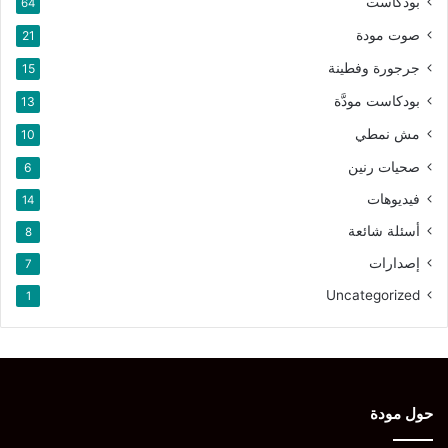
بودكاست
64
صوت مودة
21
جرجورة وفطينة
15
بودكاست مودَّة
13
مش نمطي
10
صحيات رنين
6
فيديوهات
14
أسئلة شائعة
8
إصدارات
7
Uncategorized
1
حول مودة