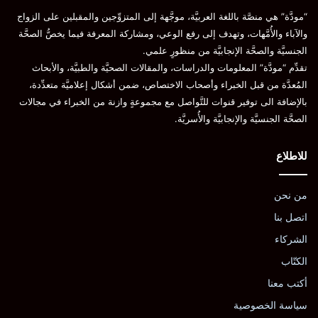
“مودَّة” هي منصَّة باللغة العربيَّة، موجَّهة إلى المتزوِّجين والمقبلين على الزواج
والآباء والأُمَّهات، وتهدف إلى رفع الوعي، ومشاركة المعرفة فيما يخصُّ الصحَّة
الجنسيَّة والصحَّة الإنجابيَّة من منظورٍ علمي.
تقدِّم “مودَّة” المعلومات والدراسات، والمقالات الصحيَّة والطبيَّة، والأبحاث
المُعدَّة من قبل الخبراء وأصحاب الاختصاص، ضمن أشكال إعلاميَّة متعدِّدة،
بالإضافة الى توفير قنوات للتَّواصل مع مجموعةٍ وازنة من الخبراء في مجالات
الصحَّة الجنسيَّة والإنجابيَّة والأُسريَّة.
للاطلاع
من نحن
اتصل بنا
الشركاء
الكتّاب
أكتب معنا
سياسة الخصوصية