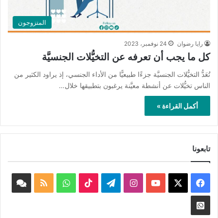
المتزوجون
رايا رضوان
24 نوفمبر، 2023
كل ما يجب أن تعرفه عن التخيُّلات الجنسيَّة
تُعَدُّ التخيُّلات الجنسيَّة جزءًا طبيعيًّا من الأداء الجنسي، إذ يراود الكثير من
الناس تخيُّلات عن أنشطة معيَّنة يرغبون بتطبيقها خلال…
أكمل القراءة »
تابعونا
‫X
فيسبوك
‫YouTube
انستقرام
تيلقرام
‫TikTok
واتساب
ملخص
book
الموقع
nnel
Whatsapp