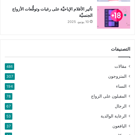
تأثير الأفلام الإباحيَّة على رغبات وتوقُّعات الأزواج
الجنسيَّة
10 يونيو، 2025
التصنيفات
مقالات
486
المتزوجون
307
النساء
194
المقبلون على الزواج
78
الرجال
67
الرعاية الوالدية
53
اليافعون
37