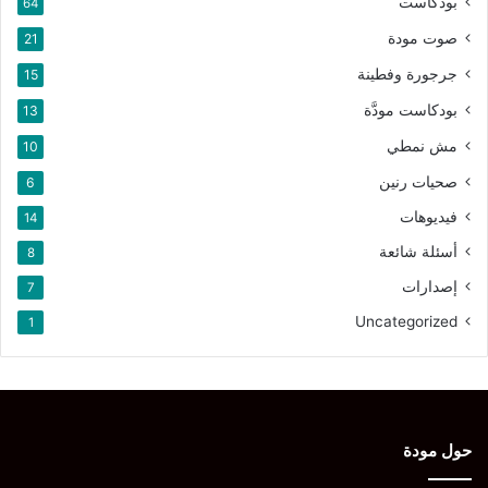
بودكاست
64
صوت مودة
21
جرجورة وفطينة
15
بودكاست مودَّة
13
مش نمطي
10
صحيات رنين
6
فيديوهات
14
أسئلة شائعة
8
إصدارات
7
Uncategorized
1
حول مودة