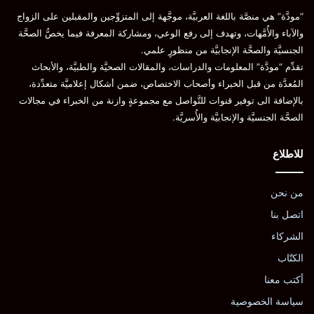
“مودَّة” هي منصَّة باللغة العربيَّة، موجَّهة إلى المتزوِّجين والمقبلين على الزواج
والآباء والأُمَّهات، وتهدف إلى رفع الوعي، ومشاركة المعرفة فيما يخصُّ الصحَّة
الجنسيَّة والصحَّة الإنجابيَّة من منظورٍ علمي.
تقدِّم “مودَّة” المعلومات والدراسات، والمقالات الصحيَّة والطبيَّة، والأبحاث
المُعدَّة من قبل الخبراء وأصحاب الاختصاص، ضمن أشكال إعلاميَّة متعدِّدة،
بالإضافة الى توفير قنوات للتَّواصل مع مجموعةٍ وازنة من الخبراء في مجالات
الصحَّة الجنسيَّة والإنجابيَّة والأُسريَّة.
للاطلاع
من نحن
اتصل بنا
الشركاء
الكتّاب
أكتب معنا
سياسة الخصوصية