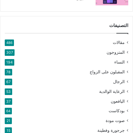
التصنيفات
مقالات
486
المتزوجون
307
النساء
194
المقبلون على الزواج
78
الرجال
67
الرعاية الوالدية
53
اليافعون
37
بودكاست
64
صوت مودة
21
جرجورة وفطينة
15