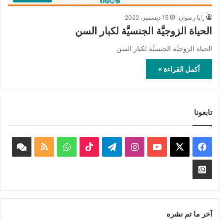
رايا رضوان
15 ديسمبر، 2022
الحياة الزوجيَّة الجنسيَّة لكبار السن
الحياة الزوجيَّة الجنسيَّة لكبار السن
أكمل القراءة »
تابعونا
‫X
فيسبوك
‫YouTube
انستقرام
تيلقرام
‫TikTok
واتساب
ملخص
book
الموقع
nnel
Whatsapp
RSS
Channel
آخر ما تم نشره