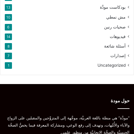
بودكاست مودَّة
13
مش نمطي
10
صحيات رنين
6
فيديوهات
14
أسئلة شائعة
8
إصدارات
7
Uncategorized
1
حول مودة
“مودَّة” هي منصَّة باللغة العربيَّة، موجَّهة إلى المتزوِّجين والمقبلين على الزواج
والآباء والأُمَّهات، وتهدف إلى رفع الوعي، ومشاركة المعرفة فيما يخصُّ الصحَّة
الجنسيَّة والصحَّة الإنجابيَّة من منظورٍ علمي.