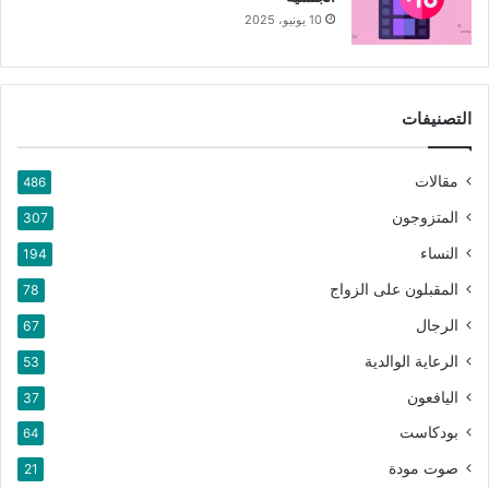
10 يونيو، 2025
التصنيفات
مقالات
486
المتزوجون
307
النساء
194
المقبلون على الزواج
78
الرجال
67
الرعاية الوالدية
53
اليافعون
37
بودكاست
64
صوت مودة
21