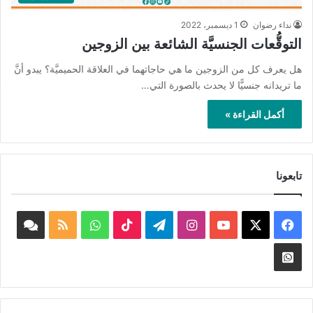
نداء رضوان
1 ديسمبر، 2022
التوقُّعات الجنسيَّة الشائعة بين الزوجين
هل يعرف كل من الزوجين ما هي حاجاتهما في العلاقة الحميميَّة؟ يبدو أنَّ
ما تريدانه جنسيًّا لا يحدث بالصورة التي…
أكمل القراءة »
تابعونا
‫X
فيسبوك
‫YouTube
انستقرام
تيلقرام
‫TikTok
واتساب
ملخص
book
الموقع
nnel
Whatsapp
RSS
Channel