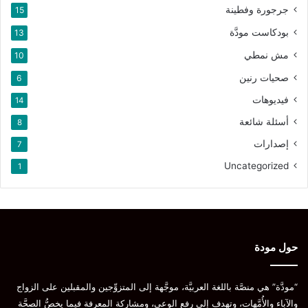
جرجورة وفطينة
15
بودكاست مودَّة
13
مش نمطي
10
صحيات رنين
6
فيديوهات
14
أسئلة شائعة
8
إصدارات
7
Uncategorized
1
حول مودة
“مودَّة” هي منصَّة باللغة العربيَّة، موجَّهة إلى المتزوِّجين والمقبلين على الزواج
والآباء والأُمَّهات، وتهدف إلى رفع الوعي، ومشاركة المعرفة فيما يخصُّ الصحَّة