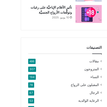
تأثير الأفلام الإباحيَّة على رغبات
وتوقُّعات الأزواج الجنسيَّة
10 يونيو، 2025
التصنيفات
مقالات
486
المتزوجون
307
النساء
194
المقبلون على الزواج
78
الرجال
67
الرعاية الوالدية
53