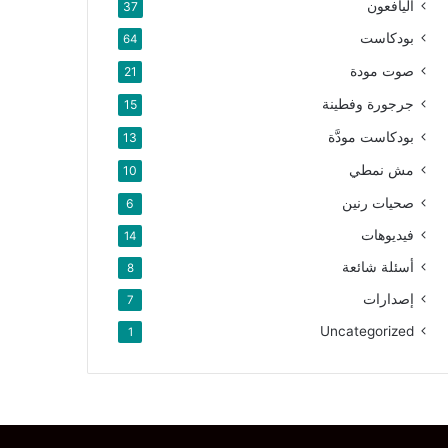
اليافعون
37
بودكاست
64
صوت مودة
21
جرجورة وفطينة
15
بودكاست مودَّة
13
مش نمطي
10
صحيات رنين
6
فيديوهات
14
أسئلة شائعة
8
إصدارات
7
Uncategorized
1