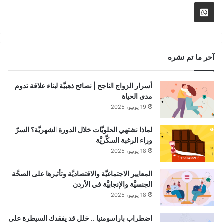
الموقع
nnel
Whatsapp
RSS
Channel
آخر ما تم نشره
أسرار الزواج الناجح | نصائح ذهبيَّة لبناء علاقة تدوم
مدى الحياة
19 يونيو، 2025
لماذا نشتهي الحلويَّات خلال الدورة الشهريَّة؟ السرّ
وراء الرغبة السكَّريَّة
18 يونيو، 2025
المعايير الاجتماعيَّة والاقتصاديَّة وتأثيرها على الصحَّة
الجنسيَّة والإنجابيَّة في الأردن
18 يونيو، 2025
اضطراب باراسومنيا .. خلل قد يفقدك السيطرة على