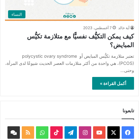
النساء
أية خالد
7 أغسطس، 2023
كيف يمكن التكيُّف نفسيًّا مع متلازمة تكيُّس
المبايض؟
تعتبر متلازمة تكيُّس المبايض أو polycystic ovary syndrome
(PCOS)، هي واحدة من أكثر متلازمات العصر الحديث شيوعًا لدى المرأة،
وحتى…
أكمل القراءة »
تابعونا
‫X
فيسبوك
‫YouTube
انستقرام
تيلقرام
‫TikTok
واتساب
ملخص
book