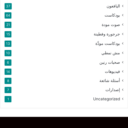
اليافعون
37
بودكاست
64
صوت مودة
21
جرجورة وفطينة
15
بودكاست مودَّة
13
مش نمطي
10
صحيات رنين
6
فيديوهات
14
أسئلة شائعة
8
إصدارات
7
Uncategorized
1