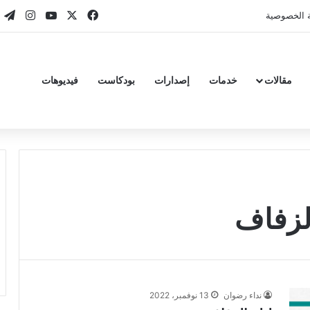
‫X
فيسبوك
‫YouTube
انستقر
تي
 الخصوصية
مقالات
خدمات
إصدارات
بودكاست
فيديوهات
الزفاف
نداء رضوان
13 نوفمبر، 2022