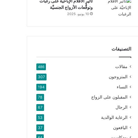
تأثير الأفلام الإباحيَّة على رغبات
وتوقُّعات الأزواج الجنسيَّة
10 يونيو، 2025
التصنيفات
مقالات
486
المتزوجون
307
النساء
194
المقبلون على الزواج
78
الرجال
67
الرعاية الوالدية
53
اليافعون
37
بودكاست
64