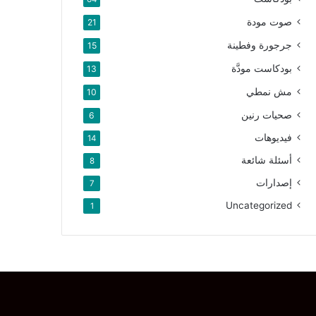
صوت مودة
21
جرجورة وفطينة
15
بودكاست مودَّة
13
مش نمطي
10
صحيات رنين
6
فيديوهات
14
أسئلة شائعة
8
إصدارات
7
Uncategorized
1