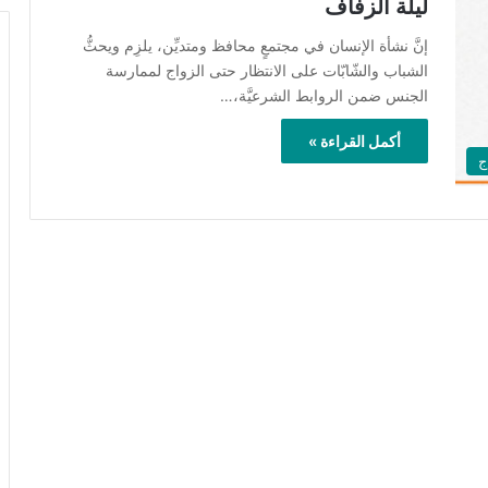
ليلة الزفاف
إنَّ نشأة الإنسان في مجتمعٍ محافظ ومتديِّن، يلزِم ويحثُّ
الشباب والشّابّات على الانتظار حتى الزواج لممارسة
الجنس ضمن الروابط الشرعيَّة،…
أكمل القراءة »
ج